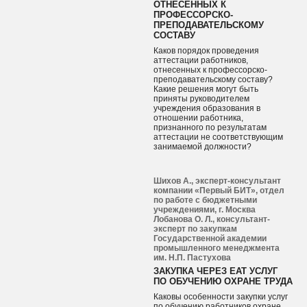
ОТНЕСЕННЫХ К
ПРОФЕССОРСКО-
ПРЕПОДАВАТЕЛЬСКОМУ
СОСТАВУ
Каков порядок проведения
аттестации работников,
отнесенных к профессорско-
преподавательскому составу?
Какие решения могут быть
приняты руководителем
учреждения образования в
отношении работника,
признанного по результатам
аттестации не соответствующим
занимаемой должности?
Шихов А., эксперт-консультант
компании «Первый БИТ», отдел
по работе с бюджетными
учреждениями, г. Москва
Лобанова О. Л., консультант-
эксперт по закупкам
Государственной академии
промышленного менеджмента
им. Н.П. Пастухова
ЗАКУПКА ЧЕРЕЗ ЕАТ УСЛУГ
ПО ОБУЧЕНИЮ ОХРАНЕ ТРУДА
Каковы особенности закупки услуг
по обучению работников охране