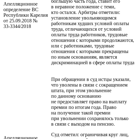
боґльшую часть года, ставит его
Апелляционное
в неравное положение с теми,
определение ВС
кто остался. Арбитры отметили:
Республики Карелия
установление увольняющимся
от 25.09.2018 №
работникам худших условий оплаты
33‑3344/2018
труда, отличающихся от условий
оплаты труда работников, трудовые
отношения с которыми продолжаются,
или с работниками, трудовые
отношения с которыми прекращены
по иным основаниям, является
дискриминацией в сфере оплаты труда
При обращении в суд истцы указали,
что уволены в связи с сокращением
штата, при этом увольнение
по данному основанию
не предоставляет право на выплату
премии по итогам года. Право
на получение такой премии
при увольнении сохранялось только
в связи с выходом на пенсию.
Суд отметил: ограничивая круг лиц,
Апелляционное