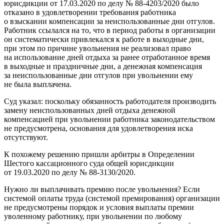
юрисдикции от 17.03.2020 по делу № 88‑4203/2020 было
отказано в удовлетворении требования работника
о взыскании компенсации за неиспользованные дни отгулов.
Работник ссылался на то, что в период работы в организации
он систематически привлекался к работе в выходные дни,
при этом по причине увольнения не реализовал право
на использование дней отдыха за ранее отработанное время
в выходные и праздничные дни, а денежная компенсация
за неиспользованные дни отгулов при увольнении ему
не была выплачена.
Суд указал: поскольку обязанность работодателя производить
замену неиспользованных дней отдыха денежной
компенсацией при увольнении работника законодательством
не предусмотрена, основания для удовлетворения иска
отсутствуют.
К похожему решению пришли арбитры в Определении
Шестого кассационного суда общей юрисдикции
от 19.03.2020 по делу № 88‑3130/2020.
Нужно ли выплачивать премию после увольнения? Если
системой оплаты труда (системой премирования) организации
не преду­смотрены порядок и условия выплаты премии
уволенному работнику, при увольнении по любому