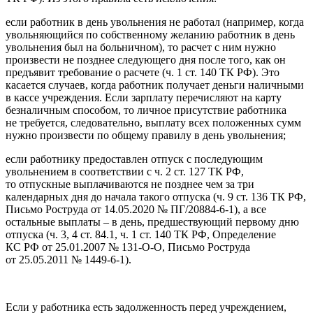
если работник в день увольнения не работал (например, когда
увольняющийся по собственному желанию работник в день
увольнения был на больничном), то расчет с ним нужно
произвести не позднее следующего дня после того, как он
предъявит требование о расчете (ч. 1 ст. 140 ТК РФ). Это
касается случаев, когда работник получает деньги наличными
в кассе учреждения. Если зарплату перечисляют на карту
безналичным способом, то личное присутствие работника
не требуется, следовательно, выплату всех положенных сумм
нужно произвести по общему правилу в день увольнения;
если работнику предоставлен отпуск с последующим
увольнением в соответствии с ч. 2 ст. 127 ТК РФ,
то отпускные выплачиваются не позднее чем за три
календарных дня до начала такого отпуска (ч. 9 ст. 136 ТК РФ,
Письмо Роструда от 14.05.2020 № ПГ/20884‑6‑1), а все
остальные выплаты – в день, предшествующий первому дню
отпуска (ч. 3, 4 ст. 84.1, ч. 1 ст. 140 ТК РФ, Определение
КС РФ от 25.01.2007 № 131‑О-О, Письмо Роструда
от 25.05.2011 № 1449‑6‑1).
Если у работника есть задолженность перед учреждением,