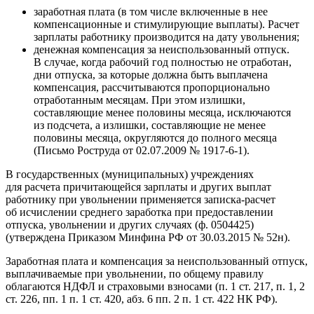
заработная плата (в том числе включенные в нее
компенсационные и стимулирующие выплаты). Расчет
зарплаты работнику производится на дату увольнения;
денежная компенсация за неиспользованный отпуск.
В случае, когда рабочий год полностью не отработан,
дни отпуска, за которые должна быть выплачена
компенсация, рассчитываются пропорционально
отработанным месяцам. При этом излишки,
составляющие менее половины месяца, исключаются
из подсчета, а излишки, составляющие не менее
половины месяца, округляются до полного месяца
(Письмо Роструда от 02.07.2009 № 1917‑6‑1).
В государственных (муниципальных) учреждениях
для расчета причитающейся зарплаты и других выплат
работнику при увольнении применяется записка-расчет
об исчислении среднего заработка при предоставлении
отпуска, увольнении и других случаях (ф. 0504425)
(утверждена Приказом Минфина РФ от 30.03.2015 № 52н).
Заработная плата и компенсация за неиспользованный отпуск,
выплачиваемые при увольнении, по общему правилу
облагаются НДФЛ и страховыми взносами (п. 1 ст. 217, п. 1, 2
ст. 226, пп. 1 п. 1 ст. 420, абз. 6 пп. 2 п. 1 ст. 422 НК РФ).