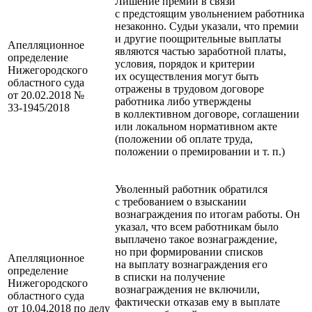
Лишение премии в связи
с предстоящим увольнением работника
незаконно. Судьи указали, что премии
и другие поощрительные выплаты
Апелляционное
являются частью заработной платы,
определение
условия, порядок и критерии
Нижегородского
их осуществления могут быть
областного суда
отражены в трудовом договоре
от 20.02.2018 №
работника либо утверждены
33‑1945/2018
в коллективном договоре, соглашении
или локальном нормативном акте
(положении об оплате труда,
положении о премировании и т. п.)
Уволенный работник обратился
с требованием о взыскании
вознаграждения по итогам работы. Он
указал, что всем работникам было
выплачено такое вознаграждение,
но при формировании списков
Апелляционное
на выплату вознаграждения его
определение
в списки на получение
Нижегородского
вознаграждения не включили,
областного суда
фактически отказав ему в выплате
от 10.04.2018 по делу