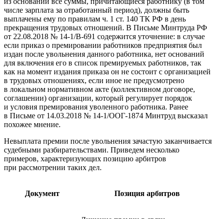
из оснований все суммы, причитающиеся работнику (в том
числе зарплата за отработанный период), должны быть
выплачены ему по правилам ч. 1 ст. 140 ТК РФ в день
прекращения трудовых отношений. В Письме Минтруда РФ
от 22.08.2018 № 14‑1/В-691 содержится уточнение: в случае
если приказ о премировании работников предприятия был
издан после увольнения данного работника, нет оснований
для включения его в список премируемых работников, так
как на момент издания приказа он не состоит с организацией
в трудовых отношениях, если иное не предусмотрено
в локальном нормативном акте (коллективном договоре,
соглашении) организации, который регулирует порядок
и условия премирования уволенного работника. Ранее
в Письме от 14.03.2018 № 14‑1/ООГ-1874 Минтруд высказал
похожее мнение.
Невыплата премии после увольнения зачастую заканчивается
судебными разбирательствами. Приведем несколько
примеров, характеризующих позицию арбитров
при рассмотрении таких дел.
Документ
Позиция арбитров