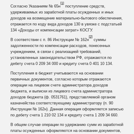
[1]
Согласно Указаниям № 65н
поступление средств,
удерживаемых из заработной платы осужденных и иных
доходов на возмещение материально-бытового обеспечения,
отражается по коду вида доходов 130 в увязке с подстатьей
134 «Доходы от компенсации затрат» КОСГУ.
[2]
В соответствии с п. 86 Инструкции № 162н
суммы
задолженности по компенсации расходов, понесенных
учреждением, в связи с реализацией требований,
установленных законодательством РФ, отражаются по
дебету счета 0 209 34 000 и кредиту счета 0 401 10 134.
Поступления в бюджет учитываются на основании
первичных документов, согласно которым отражаются
операции на лицевом счете администратора доходов
бюджета, и выписки из лицевого счета администратора
доходов бюджета (ф. 0531761), представляемой органом
казначейства соответствующему администратору (п. 90
Инструкции № 162н). Данная операция оформляется записью
по дебету счета 1 210 02 134 и кредиту счета 1 209 34 660.
В общем случае операции по удержанию сумм из заработной
платы осужденных оформляются на основании документов,