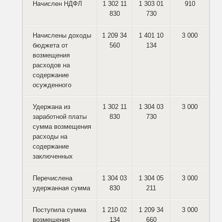
Начислен НДФЛ
1 302 11
1 303 01
910
830
730
Начислены доходы
1 209 34
1 401 10
3 000
бюджета от
560
134
возмещения
расходов на
содержание
осужденного
Удержана из
1 302 11
1 304 03
3 000
заработной платы
830
730
сумма возмещения
расходы на
содержание
заключенных
Перечислена
1 304 03
1 304 05
3 000
удержанная сумма
830
211
Поступила сумма
1 210 02
1 209 34
3 000
возмещения
134
660