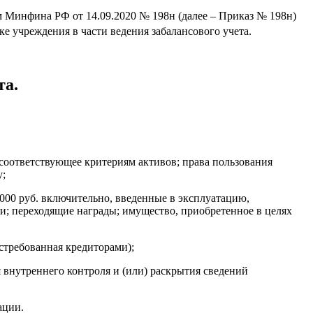
м Минфина РФ от 14.09.2020 № 198н (далее – Приказ № 198н)
е учреждения в части ведения забалансового учета.
та.
 соответствующее критериям активов; права пользования
у;
000 руб. включительно, введенные в эксплуатацию,
ти; переходящие награды; имущество, приобретенное в целях
стребованная кредиторами);
 внутреннего контроля и (или) раскрытия сведений
ации.