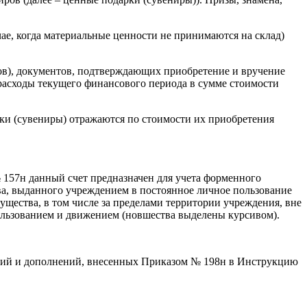
чае, когда материальные ценности не принимаются на склад)
ов), документов, подтверждающих приобретение и вручение
 расходы текущего финансового периода в сумме стоимости
рки (сувениры) отражаются по стоимости их приобретения
 157н данный счет предназначен для учета форменного
ва, выданного учреждением в постоянное личное пользование
ества, в том числе за пределами территории учреждения, вне
ользованием и движением (новшества выделены курсивом).
нений и дополнений, внесенных Приказом № 198н в Инструкцию