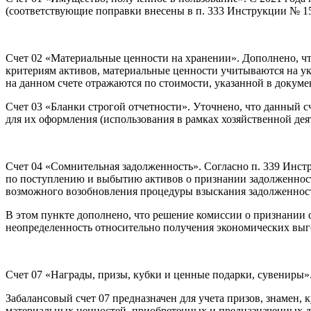
(соответствующие поправки внесены в п. 333 Инструкции № 15
Счет 02 «Материальные ценности на хранении». Дополнено, чт
критериям активов, материальные ценности учитываются на ук
на данном счете отражаются по стоимости, указанной в докум
Счет 03 «Бланки строгой отчетности». Уточнено, что данный с
для их оформления (использования в рамках хозяйственной де
Счет 04 «Сомнительная задолженность». Согласно п. 339 Инст
по поступлению и выбытию активов о признании задолженности
возможного возобновления процедуры взыскания задолженност
В этом пункте дополнено, что решение комиссии о признани
неопределенность относительно получения экономических выг
Счет 07 «Награды, призы, кубки и ценные подарки, сувениры»
Забалансовый счет 07 предназначен для учета призов, знамен,
материальных ценностей, приобретенных и предназначенных для