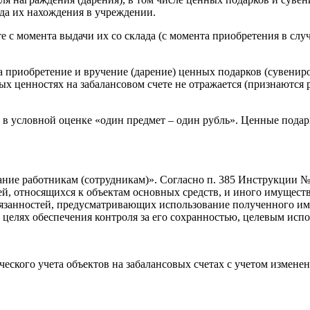
ода их нахождения в учреждении.
 с момента выдачи их со склада (с момента приобретения в слу
 приобретение и вручение (дарение) ценных подарков (сувенир
ых ценностях на забалансовом счете не отражается (признаются
я в условной оценке «один предмет – один рубль». Ценные пода
ние работникам (сотрудникам)». Согласно п. 385 Инструкции №
й, относящихся к объектам основных средств, и иного имущест
занностей, предусматривающих использование полученного имущ
целях обеспечения контроля за его сохранностью, целевым исп
ческого учета объектов на забалансовых счетах с учетом изме