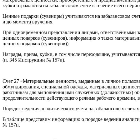
кубки отражаются на забалансовом счете в течение всего пери
Ценные подарки (сувениры) учитываются на забалансовом счете
и до момента вручения.
При одновременном представлении лицами, ответственными за
ценных подарков (сувениров), информация о таких материальн
ценных подарков (сувениров)).
Награды, призы, кубки, в том числе переходящие, учитываютс
(п. 345 Инструкции № 157н).
Счет 27 «Материальные ценности, выданные в личное пользова
обмундирования, специальной одежды, материальных ценносте
работникам для выполнения ими служебных (должностных) обя
продолжительности действующего режима рабочего времени, в 
Порядок ведения аналитического учета на забалансовых счетах
В таблице представим информацию о порядке ведения аналити
№ 157н.