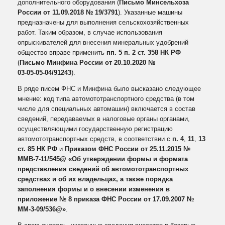
дополнительного оборудования (
Письмо Минсельхоза
России от 11.09.2018 № 19/3791
). Указанные машины
предназначены для выполнения сельскохозяйственных
работ. Таким образом, в случае использования
опрыскивателей для внесения минеральных удобрений
общество вправе применить
пп. 5 п. 2 ст. 358 НК РФ
(
Письмо Минфина России от 20.10.2020 №
03‑05‑05‑04/91243
).
В ряде писем ФНС и Минфина было высказано следующее
мнение: код типа автомототранспортного средства (в том
числе для специальных автомашин) включается в состав
сведений, передаваемых в налоговые органы органами,
осуществляющими государственную регистрацию
автомототранспортных средств, в соответствии с
п. 4
,
11
,
13
ст. 85 НК РФ
и
Приказом ФНС России от 25.11.2015 №
ММВ-7-11/545@ «Об утверждении формы и формата
представления сведений об автомототранспортных
средствах и об их владельцах, а также порядка
заполнения формы и о внесении изменения в
приложение № 8 приказа ФНС России от 17.09.2007 №
ММ-3-09/536@»
.