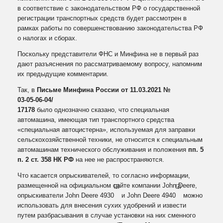
в соответствие с законодательством РФ о государственной
регистрации транспортных средств будет рассмотрен в
рамках работы по совершенствованию законодательства РФ
о налогах и сборах.
Поскольку представители ФНС и Минфина не в первый раз
дают разъяснения по рассматриваемому вопросу, напомним
их предыдущие комментарии.
Так, в
Письме Минфина России от 11.03.2021 №
03‑05‑06‑04/
17178
было однозначно сказано, что специальная
автомашина, имеющая тип транспортного средства
«специальная автоцистерна», используемая для заправки
сельскохозяйственной техники, не относится к специальным
автомашинам технического обслуживания и положения
пп. 5
п. 2 ст. 358 НК РФ
на нее не распространяются.
Что касается опрыскивателей, то согласно информации,
размещенной на официальном сайте компании John Deere,
[1]
[2]
опрыскиватели John Deere 4930
и John Deere 4940
можно
использовать для внесения сухих удобрений и извести
путем разбрасывания в случае установки на них сменного