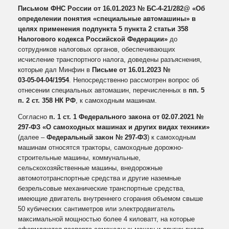
Письмом ФНС России от 16.01.2023 № БС-4-21/282@ «Об
определении понятия «специальные автомашины» в
целях применения подпункта 5 пункта 2 статьи 358
Налогового кодекса Российской Федерации»
до
сотрудников налоговых органов, обеспечивающих
исчисление транспортного налога, доведены разъяснения,
которые дал Минфин в
Письме от 16.01.2023 №
03‑05‑04‑04/1954
. Непосредственно рассмотрен вопрос об
отнесении специальных автомашин, перечисленных в
пп. 5
п. 2 ст. 358 НК РФ
, к самоходным машинам.
Согласно
п. 1 ст. 1 Федерального закона от 02.07.2021 №
297‑ФЗ «О самоходных машинах и других видах техники»
(далее –
Федеральный закон № 297‑ФЗ
) к самоходным
машинам относятся тракторы, самоходные дорожно-
строительные машины, коммунальные,
сельскохозяйственные машины, внедорожные
автомототранспортные средства и другие наземные
безрельсовые механические транспортные средства,
имеющие двигатель внутреннего сгорания объемом свыше
50 кубических сантиметров или электродвигатель
максимальной мощностью более 4 киловатт, на которые