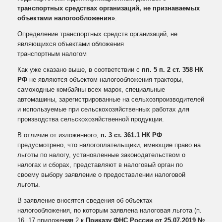
транспортных средствах организаций, не признаваемых
объектами налогообложения»
.
Определение транспортных средств организаций, не
являющихся объектами обложения
транспортным налогом
Как уже сказано выше, в соответствии с
пп. 5 п. 2 ст. 358 НК
РФ
не являются объектом налогообложения тракторы,
самоходные комбайны всех марок, специальные
автомашины, зарегистрированные на сельхозпроизводителей
и используемые при сельскохозяйственных работах для
производства сельскохозяйственной продукции.
В отличие от изложенного,
п. 3 ст. 361.1 НК РФ
предусмотрено, что налогоплательщики, имеющие право на
льготы по налогу, установленные законодательством о
налогах и сборах, представляют в налоговый орган по
своему выбору заявление о предоставлении налоговой
льготы.
В заявление вносятся сведения об объектах
налогообложения, по которым заявлена налоговая льгота (п.
16, 17 приложения 2 к
Приказу ФНС России от 25.07.2019 №
[3]