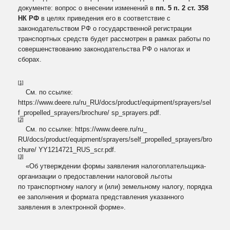
документе: вопрос о внесении изменений в
пп. 5 п. 2 ст. 358
НК РФ
в целях приведения его в соответствие с
законодательством РФ о государственной регистрации
транспортных средств будет рассмотрен в рамках работы по
совершенствованию законодательства РФ о налогах и
сборах.
[1]
См. по ссылке:
https://www.deere.ru/ru_RU/docs/product/equipment/sprayers/sel
f_propelled_sprayers/brochure/ sp_sprayers.pdf.
[2]
См. по ссылке: https://www.deere.ru/ru_
RU/docs/product/equipment/sprayers/self_propelled_sprayers/bro
chure/ YY1214721_RUS_scr.pdf.
[3]
«Об утверждении формы заявления налогоплательщика-
организации о предоставлении налоговой льготы
по транспортному налогу и (или) земельному налогу, порядка
ее заполнения и формата представления указанного
заявления в электронной форме».