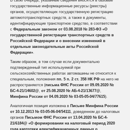
В свою очередь, указанные сведения вносятся в базовые
государственные информационные ресурсы (реестры)
органов, осуществляющих государственную регистрацию
автомототранспортных средств, а также в документы,
идентифицирующие транспортное средство, в соответствии
с
Федеральным законом от 03.08.2018 № 283‑ФЗ «О
государственной регистрации транспортных средств в
Российской Федерации и о внесении изменений в
отдельные законодательные акты Российской
Федерации»
.
Таким образом, в том случае если документально
подтвержденный тип используемой при
сельскохозяйственных работах автомашины не относится к
специальным, положения
пп. 5 п. 2 ст. 358 НК РФ
на него не
распространяются (
письма ФНС России от 09.09.2020 №
БС-4-21/14602@
,
от 25.08.2020 № АБ-4-21/13677@
,
Минфина России от 04.09.2020 № 03‑05‑05‑04/77615
).
Аналогичная позиция изложена в
Письме Минфина России
от 10.12.2013 № 03‑05‑06‑04/54111
, доведенном до налоговых
органов
Письмом ФНС России от 13.04.2020 № БС-4-
21/6184@ «О формировании на налоговый период 2020
года картотеки идентификационных данных о