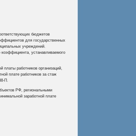
 соответствующих бюджетов
оэффициентов для государственных
ниципальных учреждений.
о коэффициента, устанавливаемого
й платы работников организаций,
ной плате работников за стаж
38‑П.
убъектов РФ, региональными
инимальной заработной плате