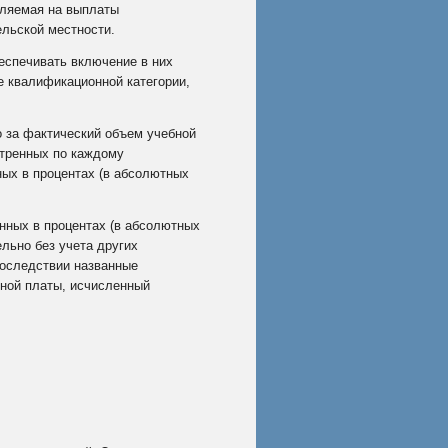
вляемая на выплаты
ельской местности.
еспечивать включение в них
е квалификационной категории,
 за фактический объем учебной
отренных по каждому
ых в процентах (в абсолютных
нных в процентах (в абсолютных
льно без учета других
последствии названные
ной платы, исчисленный