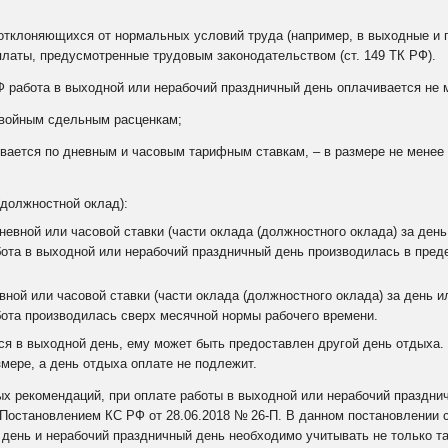
отклоняющихся от нормальных условий труда (например, в выходные и 
латы, предусмотренные трудовым законодательством (
ст. 149
ТК РФ).
 РФ работа в выходной или нерабочий праздничный день оплачивается не
двойным сдельным расценкам;
ивается по дневным и часовым тарифным ставкам, – в размере не менее
(должностной оклад):
невной или часовой ставки (части оклада (должностного оклада) за день
бота в выходной или нерабочий праздничный день производилась в пре
вной или часовой ставки (части оклада (должностного оклада) за день и
бота производилась сверх месячной нормы рабочего времени.
я в выходной день, ему может быть предоставлен другой день отдыха.
мере, а день отдыха оплате не подлежит.
ных рекомендаций, при оплате работы в выходной или нерабочий праздн
Постановлением
КС РФ от 28.06.2018 №
26‑П
.
В данном постановлении с
день и нерабочий праздничный день необходимо учитывать не только т