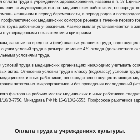
 оплаты труда в учреждениях здравоохранения, названы в
п. 37 Едины
новления стимулирующих выплат медицинским работникам, непосредств
омощь женщинам в период беременности, в период родов и послеродов
 профилактических медицинских осмотров ребенка в течение первого г
те труда работников учреждения. Размер выплат устанавливается в зав
и с утвержденными показателями и критериями.
кам, занятым во вредных и (или) опасных условиях труда, надо осущес
 оценки условий труда в размере не менее 4
% оклада (должностного окл
альными условиями труда.
и условий труда в медицинских организациях необходимо учитывать осо
ых актах. Отнесение условий труда к классу (подклассу) условий труда
 медицинских и иных работников, непосредственно осуществляющих ме
трации патогенных микроорганизмов и без проведения исследований (ис
ского фактора на рабочих местах медицинских и иных работников следу
1/10/В-7756
, Минздрава РФ
№
16‑6/10/2-6553
, Профсоюза работников зд
Оплата труда в учреждениях культуры.