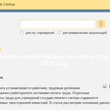
Е СТАТЬИ
×
ЗАЯВКА НА БЕСПЛАТНЫЙ НОМЕР
Вы хотите познакомиться с изданиями Аюдар Инфо ближе?
для гос. учреждений
для коммерческих организаций
Введите свои данные, выберите интересный вам журнал и
бесплатный номер скоро станет ваш. Обращаем ваше внимание,
что воспользоваться заявкой вы можете только один раз.
Спасибо за выбор Аюдар Инфо!
новные рекомендации по оплате труд
2019 году
ла
лата устанавливается работнику трудовым договором
данного работодателя системами оплаты труда. Отдельные
Для коммерческих организаций
аты труда для учреждений государственного сектора содержатся
Для государственных учреждений
емых трехсторонней комиссией. В статье рассмотрим положения данного