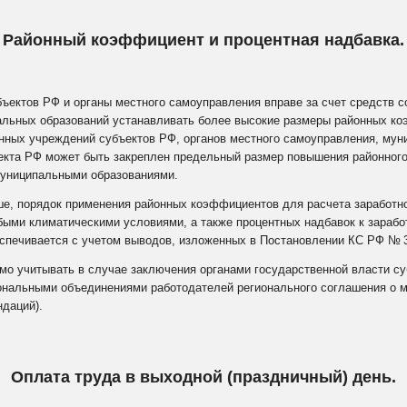
Районный коэффициент и процентная надбавка.
бъектов РФ и органы местного самоуправления вправе за счет средств
льных образований устанавливать более высокие размеры районных к
енных учреждений субъектов РФ, органов местного самоуправления, му
екта РФ может быть закреплен предельный размер повышения районног
муниципальными образованиями.
ше, порядок применения районных коэффициентов для расчета заработно
ыми климатическими условиями, а также процентных надбавок к заработ
еспечивается с учетом выводов, изложенных в Постановлении КС РФ №
мо учитывать в случае заключения органами государственной власти с
нальными объединениями работодателей регионального соглашения о м
ндаций).
Оплата труда в выходной (праздничный) день.