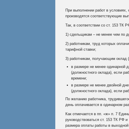
При выполнении работ в условиях, 
производятся соответствующие вып
Так, в соответствии со ст. 153 ТК
1) сдельщикам – не менее чем по 
2) работникам, труд которых оплач
тарифной ставки;
3) работникам, получающим оклад 
в размере не менее одинарной д
(должностного оклада), если ра
времени;
в размере не менее двойной дне
(должностного оклада), если ра
По желанию работника, трудившегос
день оплачивается в одинарном раз
Как отмечается в пп. «ж» п. 7 Еди
руководствоваться
ст. 153
ТК РФ и
размера оплаты работы в выходной 