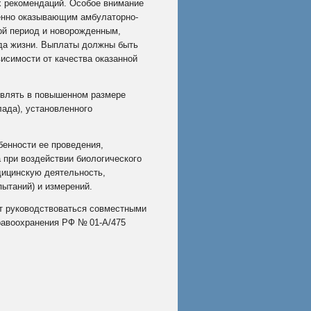
х рекомендаций. Особое внимание
енно оказывающим амбулаторно-
ой период и новорожденным,
ода жизни. Выплаты должны быть
исимости от качества оказанной
твлять в повышенном размере
ада), установленного
бенности ее проведения,
 при воздействии биологического
дицинскую деятельность,
пытаний) и измерений.
ет руководствоваться совместными
равоохранения РФ
№
01‑А/475