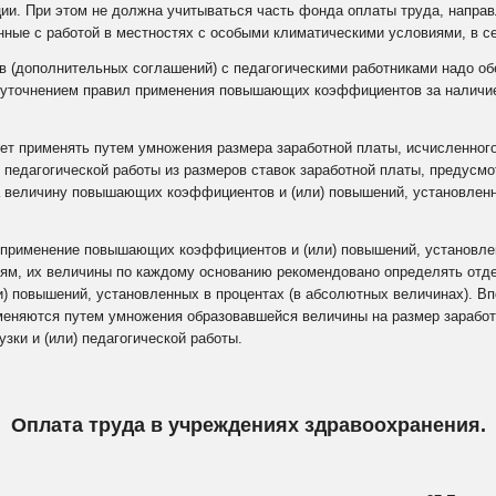
ии. При этом не должна учитываться часть фонда оплаты труда, напра
нные с работой в местностях с особыми климатическими условиями, в с
в (дополнительных соглашений) с педагогическими работниками надо об
 с уточнением правил применения повышающих коэффициентов за наличи
 применять путем умножения размера заработной платы, исчисленного
м педагогической работы из размеров ставок заработной платы, предусм
 величину повышающих коэффициентов и (или) повышений, установленн
а применение повышающих коэффициентов и (или) повышений, установле
иям, их величины по каждому основанию рекомендовано определять отде
 повышений, установленных в процентах (в абсолютных величинах). В
еняются путем умножения образовавшейся величины на размер заработ
зки и (или) педагогической работы.
Оплата труда в учреждениях здравоохранения.