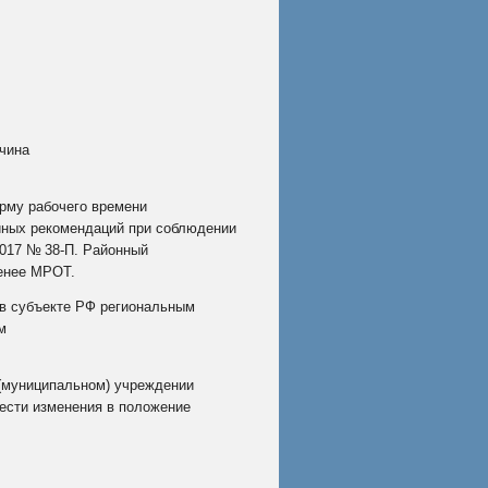
чина
орму рабочего времени
диных рекомендаций при соблюдении
2017 №
38‑П
.
Районный
менее МРОТ.
в субъекте РФ региональным
м
 (муниципальном) учреждении
ести изменения в положение