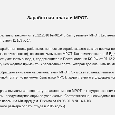
Заработная плата и МРОТ.
ОТПРАВИТЬ
еральным законом от 25.12.2018 №
481‑ФЗ был увеличен МРОТ. Его вели
л равен 11
163
руб.).
заработная плата работника, полностью отработавшего за этот период н
овые обязанности), не может быть ниже МРОТ. Как отмечается в п. 5 Е
ет учитывать выводы, содержащиеся в Постановлении КС РФ от 07.12.
у необходимо применять к заработной плате, которая должна быть не 
обращено внимание на региональный МРОТ. Он может устанавливаться 
тной плате, но не может быть ниже МРОТ, закрепленного в федерально
права выплачивать зарплату в размере менее МРОТ, в государственном
зм, предусматривающий ее увеличение. Соответственно, необходимо вн
е напомнил Минтруд (см. Письмо от 09.08.2018 №
14‑1/10/
ого размера оплаты труда в 2019 году»).