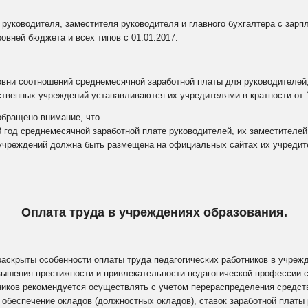
руководителя, заместителя руководителя и главного бухгалтера с зарп
вней бюджета и всех типов с 01.01.2017.
вни соотношений среднемесячной заработной платы для руководителей,
твенных учреждений устанавливаются их учредителями в кратности от 1
обращено внимание, что
 год среднемесячной заработной плате руководителей, их заместителей
учреждений должна быть размещена на официальных сайтах их учредите
Оплата труда в учреждениях образования.
аскрыты особенности оплаты труда педагогических работников в учрежд
овышения престижности и привлекательности педагогической профессии
тников рекомендуется осуществлять с учетом перераспределения средст
на обеспечение окладов (должностных окладов), ставок заработной платы