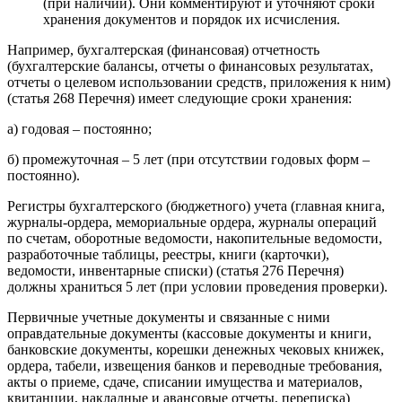
(при наличии). Они комментируют и уточняют сроки
хранения документов и порядок их исчисления.
Например, бухгалтерская (финансовая) отчетность
(бухгалтерские балансы, отчеты о финансовых результатах,
отчеты о целевом использовании средств, приложения к ним)
(статья 268 Перечня) имеет следующие сроки хранения:
а) годовая – постоянно;
б) промежуточная – 5 лет (при отсутствии годовых форм –
постоянно).
Регистры бухгалтерского (бюджетного) учета (главная книга,
журналы-ордера, мемориальные ордера, журналы операций
по счетам, оборотные ведомости, накопительные ведомости,
разработочные таблицы, реестры, книги (карточки),
ведомости, инвентарные списки) (статья 276 Перечня)
должны храниться 5 лет (при условии проведения проверки).
Первичные учетные документы и связанные с ними
оправдательные документы (кассовые документы и книги,
банковские документы, корешки денежных чековых книжек,
ордера, табели, извещения банков и переводные требования,
акты о приеме, сдаче, списании имущества и материалов,
квитанции, накладные и авансовые отчеты, переписка)