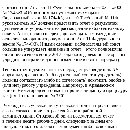
Согласно пп. 7 п. 1 ст. 11 Федерального закона от 03.11.2006
№ 174‑ФЗ «Об автономных учреждениях» (далее –
Федеральный закон № 174‑ФЗ) и п. 10 Требований № 114н
руководитель АУ должен представить отчет о результатах
деятельности учреждения на рассмотрение наблюдательному
совету. А тот, в свою очередь, должен дать рекомендации
относительно данного документа (п. 2 ст. 11 Федерального
закона № 174‑ФЗ). Иными словами, наблюдательный совет
больше не утверждает названный отчет – этого полномочия
он лишился еще в конце 2017 года (хотя далеко не все органы-
учредители отразили данное изменение в своих порядках).
Теперь отчет о деятельности утверждает руководитель АУ,
а органы управления (наблюдательный совет и учредитель)
должны согласовать (либо не согласовать) документ, одобрив
(или нет) работу учреждения. Например, в Арзамасском
районе Нижегородской области прописали данную процедуру
так (см. Постановление № 370).
Руководитель учреждения утверждает отчет и представляет
его на согласование в отраслевой орган районной
администрации. Отраслевой орган рассматривает отчет
в течение десяти рабочих дней, следующих за днем его
поступления, и согласовывает документ либо возвращает