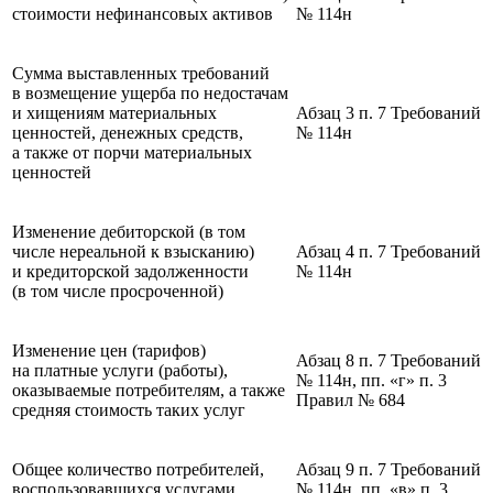
стоимости нефинансовых активов
№ 114н
Сумма выставленных требований
в возмещение ущерба по недостачам
и хищениям материальных
Абзац 3 п. 7 Требований
ценностей, денежных средств,
№ 114н
а также от порчи материальных
ценностей
Изменение дебиторской (в том
числе нереальной к взысканию)
Абзац 4 п. 7 Требований
и кредиторской задолженности
№ 114н
(в том числе просроченной)
Изменение цен (тарифов)
Абзац 8 п. 7 Требований
на платные услуги (работы),
№ 114н, пп. «г» п. 3
оказываемые потребителям, а также
Правил № 684
средняя стоимость таких услуг
Общее количество потребителей,
Абзац 9 п. 7 Требований
воспользовавшихся услугами
№ 114н, пп. «в» п. 3