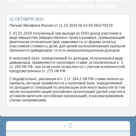
«дивидендная» налоговая ставка
ОТПРАВИТЬ
21 ОКТЯБРЯ 2019
Письмо Минфина России от 11.10.2019 № 03-03-06/1/78216
С 01.01.2019 полученный при выходе из ООО доход участника в
виде имущества (имущественных прав) в размере, превышающем
фактически оплаченную (вне зависимости от формы оплаты)
участником стоимость доли, для целей налогообложения прибыли
признается дивидендом, то есть внереализационным доходом.
К налоговой базе, определяемой по доходам, полученным в виде
дивидендов, применяются налоговые ставки, установленные п. 3
ст. 284 НК РФ, при этом налог исчисляется с учетом особенностей,
предусмотренных ст. 275 НК РФ.
Следовательно, указанная в п. 1 ст. 284.2 НК РФ ставка налога на
прибыль, которая применяется к налоговой базе, определяемой
по доходам от операций по реализации или иного выбытия (в том
числе погашения) акций российских организаций (долей участия в
уставном капитале российских организаций), в рассматриваемом
случае неприменима.