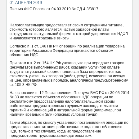
01 АПРЕЛЯ 2019
ОТПРАВИТЬ
Письмо ФНС России от 04.03.2019 № СД-4-3/3817
Налогоплательщик предоставляет своим сотрудникам питание,
стоимость которого является частью заработной платы
сотрудников в натуральной форме, с которой удерживается НДФЛ
и начисляются страховые взносы.
Согласно п. 1 ст. 146 НК РФ операции по реализации товаров на
территории Российской Федерации признаются объектом
обложения НДС.
При этом в п. 2 ст. 154 НК РФ указано, что при передаче товаров
(результатов выполненных работ, оказании услуг) при оплате
труда в натуральной форме налоговая база определяется как
стоимость указанных товаров (работ, услуг), исчисленная исходя
из цен, определяемых в порядке, аналогичном предусмотренному
ст. 105.3 НК РФ.
На основании п. 12 Постановления Пленума ВАС РФ от 30.05.2014
№ 33 не являются объектом обложения НДС операции по
бесплатному предоставлению налогоплательщиком своим
работникам предусмотренных трудовым законодательством
гарантий и компенсаций в натуральной форме (например, при
наличии вредных и (или) опасных условий труда).
Таким образом, по смыслу указанного постановления операции по
предоставлению питания работникам не подлежат обложению
НДС только в тех случаях, когда их предоставление
предусмотрено трудовым законодательством.