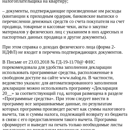
налогоплательщика на квартиру;
– документы, подтверждающие произведенные им расходы
(квитанции к приходным ордерам, банковские выписки о
перечислении денежных средств со счета покупателя на счет
продавца, товарные и кассовые чеки, акты о закупке
материалов у физических лиц с указанием в них адресных и
паспортных данных продавца и другие документы).
При этом справка о доходах физического лица (форма 2-
НДФЛ) не входит в перечень подтверждающих документов.
В Письме от 23.03.2018 № ГД-19-11/70@ ФНС
порекомендовала для удобства заполнения декларации
использовать программные средства, расположенные в
свободном доступе на сайте www.nalog.ru. В частности,
ведомство указало: для автоматизированного заполнения
декларации можно использовать программу «Декларация
20__» за соответствующий год, которая размещена в разделе
«Программные средства». При этом следует ввести в
программу все запрашиваемые данные, по результатам
которых программа произведет расчет как суммы налогового
вычета, так и суммы налога, подлежащей возврату из бюджета
в связи с его предоставлением такого вычета. Программа
сформирует и выведет на печать только необходимые листы
декларации по результатам введенных данных.