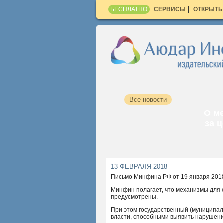
БЕСПЛАТНО
СЕРВИСЫ
ОТКРЫТЫ
Все новости
О м
за 
13 ФЕВРАЛЯ 2018
Письмо Минфина РФ от 19 января 2018 
Минфин полагает, что механизмы для
предусмотрены.
При этом государственный (муниципа
власти, способными выявить нарушени