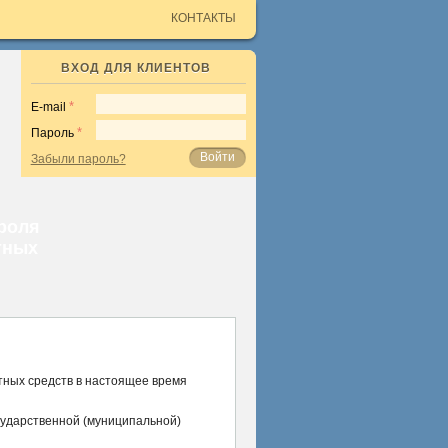
КОНТАКТЫ
ВХОД ДЛЯ КЛИЕНТОВ
E-mail
Пароль
Войти
Забыли пароль?
роля
тных
ных средств в настоящее время
ударственной (муниципальной)