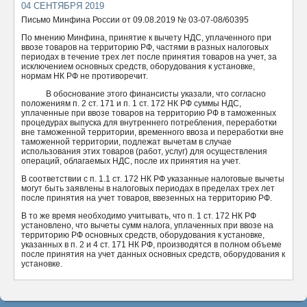
04 СЕНТЯБРЯ 2019
ОТПРАВИТЬ
Письмо Минфина России от 09.08.2019 № 03-07-08/60395
По мнению Минфина, принятие к вычету НДС, уплаченного при
ввозе товаров на территорию РФ, частями в разных налоговых
периодах в течение трех лет после принятия товаров на учет, за
исключением основных средств, оборудования к установке,
нормам НК РФ не противоречит.
В обоснование этого финансисты указали, что согласно
положениям п. 2 ст. 171 и п. 1 ст. 172 НК РФ суммы НДС,
уплаченные при ввозе товаров на территорию РФ в таможенных
процедурах выпуска для внутреннего потребления, переработки
вне таможенной территории, временного ввоза и переработки вне
таможенной территории, подлежат вычетам в случае
использования этих товаров (работ, услуг) для осуществления
операций, облагаемых НДС, после их принятия на учет.
В соответствии с п. 1.1 ст. 172 НК РФ указанные налоговые вычеты
могут быть заявлены в налоговых периодах в пределах трех лет
после принятия на учет товаров, ввезенных на территорию РФ.
В то же время необходимо учитывать, что п. 1 ст. 172 НК РФ
установлено, что вычеты сумм налога, уплаченных при ввозе на
территорию РФ основных средств, оборудования к установке,
указанных в п. 2 и 4 ст. 171 НК РФ, производятся в полном объеме
после принятия на учет данных основных средств, оборудования к
установке.