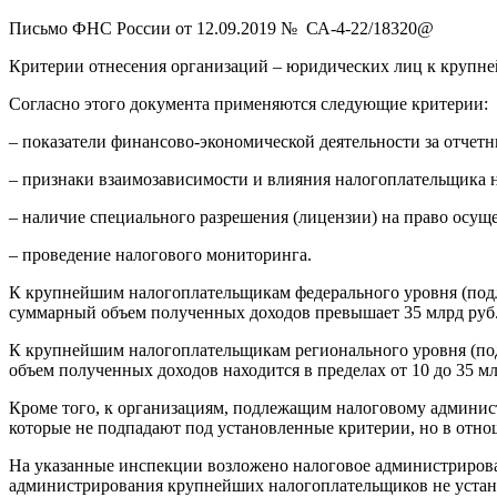
Письмо ФНС России от 12.09.2019 № СА-4-22/18320@
Критерии отнесения организаций – юридических лиц к круп
Согласно этого документа применяются следующие критерии:
– показатели финансово-экономической деятельности за отчетн
– признаки взаимозависимости и влияния налогоплательщика н
– наличие специального разрешения (лицензии) на право осущ
– проведение налогового мониторинга.
К крупнейшим налогоплательщикам федерального уровня (под
суммарный объем полученных доходов превышает 35 млрд руб
К крупнейшим налогоплательщикам регионального уровня (п
объем полученных доходов находится в пределах от 10 до 35 м
Кроме того, к организациям, подлежащим налоговому админи
которые не подпадают под установленные критерии, но в отн
На указанные инспекции возложено налоговое администрирова
администрирования крупнейших налогоплательщиков не устан