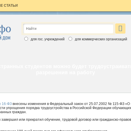
Е СТАТЬИ
×
ЗАЯВКА НА БЕСПЛАТНЫЙ НОМЕР
Вы хотите познакомиться с изданиями Аюдар Инфо ближе?
для гос. учреждений
для коммерческих организаций
Введите свои данные, выберите интересный вам журнал и
бесплатный номер скоро станет ваш. Обращаем ваше внимание,
что воспользоваться заявкой вы можете только один раз.
Спасибо за выбор Аюдар Инфо!
транных студентов можно будет трудоустраиват
разрешения на работу
№ 16-ФЗ
внесены изменения в Федеральный закон от 25.07.2002 № 115-ФЗ «О
асти упрощения порядка трудоустройства в Российской Федерации обучающих
ранных граждан.
Для коммерческих организаций
Для государственных учреждений
 завершил или прекратил обучение, трудовой договор или гражданско-правов