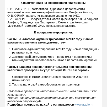
К выступлению на конференции приглашены:
С.В. РАЗГУЛИН – заместитель директора Департамента
налоговой и таможенно-тарифной политики Минфина России;
О. В. ОВЧАР - начальник правового управления ФНС;
П.А. ГАГАРИН – Председатель Совета Директоров АКГ «Градиент
Альфа», Председатель Экспертного Совета при Комиссии
Московской городской Думы по законодательству;
В программе мероприятия:
Часть I «Налоговое администрирование в 2012 году. Самые
важные изменения в законодательстве».
Налоговое администрирование в 2012 году: новые тенденции и
реальная практика.
Электронный документооборот: проблемы и перспективы
взаимодействия налогоплательщиков с налоговыми органами.
Часть II «Защита прав налогоплательщика при проведении
налоговых проверок и в суде: позиция ФНС и экспертов».
Современные методы работы на вооружении ФНС: что
изменилось?
Тактика налоговой самообороны: опыт практиков.
Налоговые проверки и налоговые комиссии: чего ожидать и как
защищаться.
Техника защиты прав налогоплательщика при рассмотрении
налоговых споров в суде.
Подробная программа на сайте организаторов
www
.gradient-