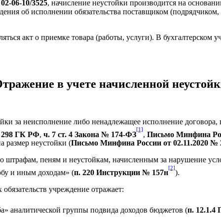
02‑06‑10/3525
, начисление неустойки производится на основании 
ения об исполнении обязательства поставщиком (подрядчиком, и
ляться акт о приемке товара (работы, услуги). В бухгалтерском
тражение в учете начисленной неустой
ки за неисполнение либо ненадлежащее исполнение договора, п
[1]
. 298 ГК РФ
,
ч. 7 ст. 4 Закона № 174‑ФЗ
,
Письмо Минфина Росс
а размер неустойки (
Письмо Минфина России от 02.11.2020 № 2
о штрафам, пеням и неустойкам, начисленным за нарушение усло
[2]
бу и иным доходам» (
п. 220 Инструкции № 157н
).
обязательств учреждение отражает:
а» аналитической группы подвида доходов бюджетов (
п. 12.1.4