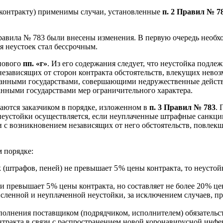
 (контракту) применимы случаи, установленные
п. 2 Правил № 7
авила № 783 были внесены изменения. В первую очередь необхо
ия неустоек стал бессрочным.
ового
пп. «г»
. Из его содержания следует, что неустойка подл
езависящих от сторон контракта обстоятельств, влекущих невозм
ранными государствами, совершающими недружественные дейст
анными государствами мер ограничительного характера.
аются заказчиком в порядке, изложенном в
п. 3 Правил № 783
.
 неустойки осуществляется, если неуплаченные штрафные санкц
зи с возникновением независящих от него обстоятельств, повлек
 порядке:
(штрафов, пеней) не превышает 5 % цены контракта, то неустойк
превышает 5 % цены контракта, но составляет не более 20 % це
исленной и неуплаченной неустойки, за исключением случаев, 
полнения поставщиком (подрядчиком, исполнителем) обязательст
нтракта в связи с распространением новой коронавирусной инфе