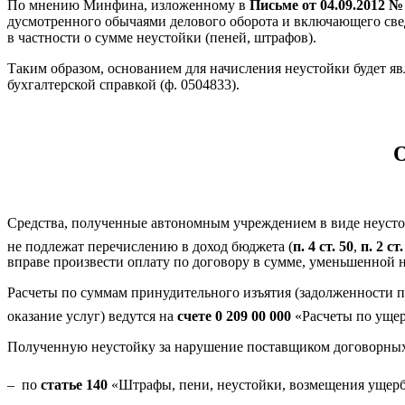
По мнению Минфина, изложенному в
Письме от 04.09.2012 № 
дусмотренного обычаями делового оборота и включающего свед
в частности о сумме неустойки (пеней, штрафов).
Таким образом, основанием для начисления неустойки будет яв
бухгалтерской справкой (ф. 0504833).
О
Средства, полученные автономным учреждением в виде неустой
не подлежат перечислению в доход бюджета (
п. 4 ст. 50
,
п. 2 ст
вправе произвести оплату по договору в сумме, уменьшенной н
Расчеты по суммам принудительного изъятия (задолженности п
оказание услуг) ведутся на
счете 0 209 00 000
«Расчеты по ущер
Полученную неустойку за нарушение поставщиком договорных 
– по
статье 140
«Штрафы, пени, неустойки, возмещения ущерб