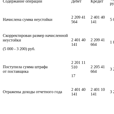
Содержание операции
Дебет
Кредит
ру
2 209 41
2 401 40
Начислена сумма неустойки
5 
564
141
Скорректирован размер начисленной
2 401 40
2 209 41
неустойки
1 
141
664
(5 000 - 3 200) руб.
2 201 11
Поступила сумма штрафа
2 205 41
510
3 
от поставщика
664
17
2 401 40
2 401 10
Отражены доходы отчетного года
3 
141
141