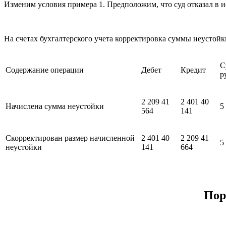
Изменим условия примера 1. Предположим, что суд отказал в и
На счетах бухгалтерского учета корректировка суммы неустой
С
Содержание операции
Дебет
Кредит
р
2 209 41
2 401 40
Начислена сумма неустойки
5
564
141
Скорректирован размер начисленной
2 401 40
2 209 41
5
неустойки
141
664
Пор