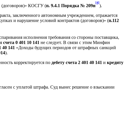
[4]
в (договоров)» КОСГУ (
п. 9.4.1 Порядка № 209н
).
ракта, заключенного автономным учреждением, отражается
упках и нарушение условий контрактов (договоров)» (
п.112
оспаривания исполнения требования со стороны поставщика,
ия
счета 0 401 10 141
не следует. В связи с этим Минфин
1 40 141
«Доходы будущих периодов от штрафных санкций
014
).
енность корректируется по
дебету счета 2 401 40 141
и
кредиту
огласен с уплатой штрафа. Суд вынес решение о взыскании