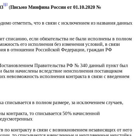
[6]
83
(
Письмо Минфина России от 01.10.2020 №
димо отметить, что в связи с исключением из названия данных
ежит списанию, если обязательства не были исполнены в полном
ожность его исполнения без изменения условий, в связи
вия в отношении Российской Федерации, граждан РФ
 Постановлением Правительства РФ № 340 данный пункт был
ии были начислены вследствие неисполнения поставщиком
ших невозможность исполнения контракта в связи с введением
а списывается в полном размере, за исключением случаев,
ны контракта, то списывается 50 % начисленной
предусмотренных
в по контракту в связи с возникновением независящих от него
кции, то списываются начисленные и неуплаченные неустойка,