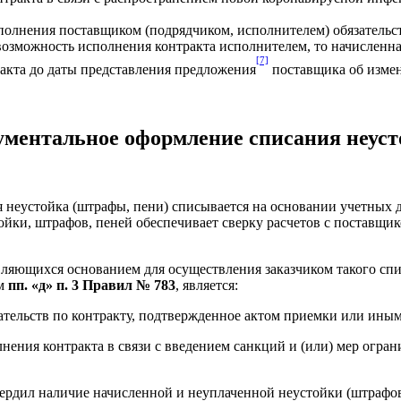
полнения поставщиком (подрядчиком, исполнителем) обязательс
возможность исполнения контракта исполнителем, то начисленна
[7]
ракта до даты представления предложения
поставщика об измен
ментальное оформление списания неус
ая неустойка (штрафы, пени) списывается на основании учетных
ойки, штрафов, пеней обеспечивает сверку расчетов с поставщи
вляющихся основанием для осуществления заказчиком такого с
м
пп. «д» п. 3 Правил № 783
, является:
ательств по контракту, подтвержденное актом приемки или ины
нения контракта в связи с введением санкций и (или) мер огр
ердил наличие начисленной и неуплаченной неустойки (штрафов,