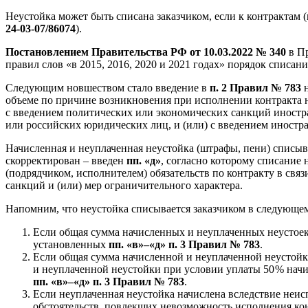
Неустойка может быть списана заказчиком, если к контрактам
24‑03‑07/86074
).
Постановлением
Правительства РФ от 10.03.2022 № 340
в Пр
правил слов «в 2015, 2016, 2020 и 2021 годах» порядок списан
Следующим новшеством стало введение в
п. 2 Правил № 783
н
объеме по причине возникновения при исполнении контракта н
с введением политических или экономических санкций иност
или российских юридических лиц, и (или) с введением иностр
Начисленная и неуплаченная неустойка (штрафы, пени) списыв
скорректирован – введен
пп. «д»
, согласно которому списание
(подрядчиком, исполнителем) обязательств по контракту в свя
санкций и (или) мер ограничительного характера.
Напомним, что неустойка списывается заказчиком в следующем
Если общая сумма начисленных и неуплаченных неустоек 
установленных
пп. «в»–«д»
п. 3 Правил № 783
.
Если общая сумма начисленной и неуплаченной неустойки 
и неуплаченной неустойки при условии уплаты 50 % нач
пп. «в»–«д»
п. 3 Правил № 783
.
Если неуплаченная неустойка начислена вследствие неис
обстоятельств, повлекших невозможность исполнения ко