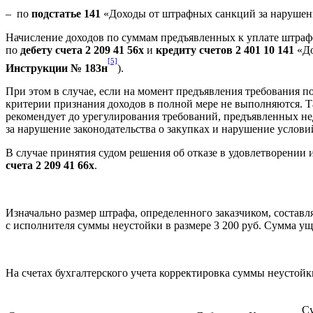
– по
подстатье 141
«Доходы от штрафных санкций за нарушени
Начисление доходов по суммам предъявленных к уплате штраф
по
дебету счета 2 209 41 56
x
и
кредиту счетов 2 401 10 141
«До
[5]
Инструкции № 183н
).
При этом в случае, если на момент предъявления требования 
критерии признания доходов в полной мере не выполняются. Т
рекомендует до урегулирования требований, предъявленных н
за нарушение законодательства о закупках и нарушение условий
В случае принятия судом решения об отказе в удовлетворении 
счета 2 209 41 66
x
.
Изначально размер штрафа, определенного заказчиком, составл
с исполнителя суммы неустойки в размере 3 200 руб. Сумма у
На счетах бухгалтерского учета корректировка суммы неустойк
С