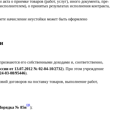
акта о приемке товаров (работ, услуг), иного документа, пре­
сполнителем), о принятых результатах исполнения контракта,
 учете начисление неустойки может быть оформлено
ки
ризнаются его собственными доходами и, соответственно,
ии от 13.07.2012 № 02‑04‑10/2732
). При этом учреждение
4‑03‑08/95446
).
вий договоров на поставку товаров, выполнение работ,
[3]
 Порядка № 85н
);