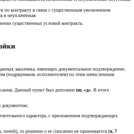
тв по контракту в связи с существенным увеличением
я и неуплаченная
ении существенных условий контракта.
тойки
 данных заказчика, имеющих документальное подтверждение.
ком (подрядчиком, исполнителем) по этим начисленным
писания. Данный пункт был дополнен
пп. «д»
. В итоге
м документом;
аничительного характера, с приложением подтверждающих
 пеней), то решение о ее списании не принимается (
п. 7