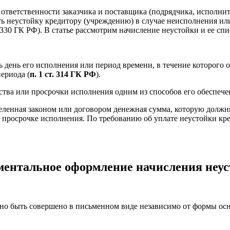
б ответственности заказчика и поставщика (подрядчика, исполн
ть неустойку кредитору (учреждению) в случае неисполнения ил
ст. 330 ГК РФ). В статье рассмотрим начисление неустойки и ее 
ь день его исполнения или период времени, в течение которого
периода (
п. 1 ст. 314 ГК РФ
).
ства или просрочки исполнения одним из способов его обеспечен
еленная законом или договором денежная сумма, которую должни
 просрочке исполнения. По требованию об уплате неустойки кре
ентальное оформление начисления неу
но быть совершено в письменном виде независимо от формы ос