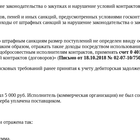
е законодательства о закупках и нарушение условий контракто
ов, пеней и иных санкций, предусмотренных условиями госконт
ходы от штрафных санкций за нарушение законодательства о зак
по штрафным санкциям размер поступлений не определен ввиду 
аким образом, отражать такие доходы посредством использован
едобросовестным исполнителям контрактов, применять
счет 0 40
 контрактов (договоров)» (
Письмо от 18.10.2018 № 02‑07‑10/75
исковых требований ранее принятая к учету дебиторская задолж
ял 5 000 руб. Исполнитель (коммерческая организация) не был с
щерба уплачена поставщиком.
и отражена так:
умма,