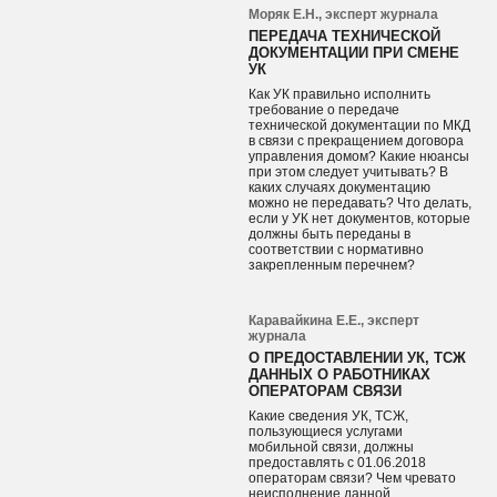
Моряк Е.Н., эксперт журнала
ПЕРЕДАЧА ТЕХНИЧЕСКОЙ
ДОКУМЕНТАЦИИ ПРИ СМЕНЕ
УК
Как УК правильно исполнить
требование о передаче
технической документации по МКД
в связи с прекращением договора
управления домом? Какие нюансы
при этом следует учитывать? В
каких случаях документацию
можно не передавать? Что делать,
если у УК нет документов, которые
должны быть переданы в
соответствии с нормативно
закрепленным перечнем?
Каравайкина Е.Е., эксперт
журнала
О ПРЕДОСТАВЛЕНИИ УК, ТСЖ
ДАННЫХ О РАБОТНИКАХ
ОПЕРАТОРАМ СВЯЗИ
Какие сведения УК, ТСЖ,
пользующиеся услугами
мобильной связи, должны
предоставлять с 01.06.2018
операторам связи? Чем чревато
неисполнение данной