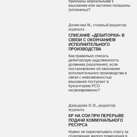
признаны нереальными к
взысканию или частично погашены
(оплачены)?
Денисова М., главный редактор
журнала
СПИСАНИЕ «ДЕБИТОРКИ» В
СВЯЗИ С ОКОНЧАНИЕМ
ИСПОЛНИТЕЛЬНОГО
ПРОИЗВОДСТВА
Как правильно списать
дебиторскую задолженность
должника (населения), если
постановление об окончании
исполнительного производства в
связи с невозможностью
взыскания поступает в
бухгалтерию РСО
несвоевременно?
Давыдова О. В., редактор
журнала
КР НА СОИ ПРИ ПЕРЕРЫВЕ
ПОДАЧИ КОММУНАЛЬНОГО
РЕСУРСА
Нужно ли пересчитывать плату за
содержание жилого помещения в