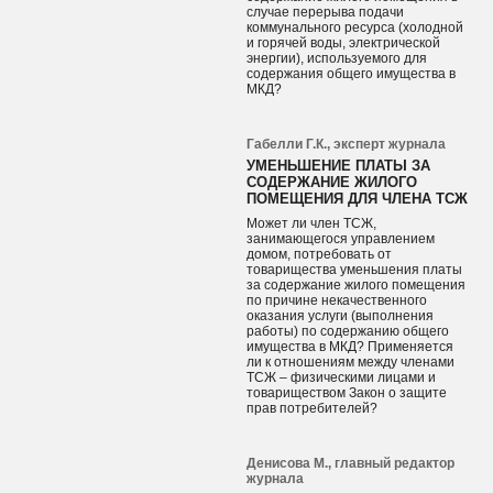
случае перерыва подачи
коммунального ресурса (холодной
и горячей воды, электрической
энергии), используемого для
содержания общего имущества в
МКД?
Габелли Г.К., эксперт журнала
УМЕНЬШЕНИЕ ПЛАТЫ ЗА
СОДЕРЖАНИЕ ЖИЛОГО
ПОМЕЩЕНИЯ ДЛЯ ЧЛЕНА ТСЖ
Может ли член ТСЖ,
занимающегося управлением
домом, потребовать от
товарищества уменьшения платы
за содержание жилого помещения
по причине некачественного
оказания услуги (выполнения
работы) по содержанию общего
имущества в МКД? Применяется
ли к отношениям между членами
ТСЖ – физическими лицами и
товариществом Закон о защите
прав потребителей?
Денисова М., главный редактор
журнала