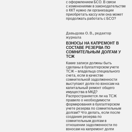
с оформлением БСО. В связи
с изменениями в законодательстве
о ККТ нужно ли организации
приобретать кассу или она может
продолжать работать с БСО?
Давыдова О. В., редактор
журнала
ВЗНОСЫ НА КАПРЕМОНТ В
СОСТАВЕ РЕЗЕРВА ПО
СОМНИТЕЛЬНЫМ ДОЛГАМ У
ТСЖ
Какие записи должны быть
сделаны в бухгалтерском учете
ТСЖ – владельца специального
счета, если в качестве
сомнительной задолженности
выступают долги по взносам на
капитальный ремонт общего
имущества в МКД?
Распространяется ли на ТСЖ
правило о необходимости
формирования в бухгалтерском
учете резерва по сомнительным
долгам? Что делать, если после
создания резерва по
сомнительным долгам в
отношении задолженности по
взносам на капремонт долги