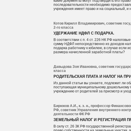
какие документы могут подтвердить его право.
последовательности необходимо предоставля
учреждения имеет право и на социальный, и 
Котов Кирилл Владимирович, советник госу
2‐го класса
УДЕРЖАНИЕ НДФЛ С ПОДАРКА.
В соответствии с п. 4 ст. 226 НК РФ налогов
сумму НДФЛ непосредственно из доходов нало
подарка работнику к юбилею, в случае если
размера начисленной заработной платы?
Давыдова Зоя Ивановна, советник государс
класса
РОДИТЕЛЬСКАЯ ПЛАТА И НАЛОГ НА ПР
Из данной статьи вы узнаете, подлежит ли о
поступающая муниципальному дошкольному 
учреждению от родителей за присмотр и уход
Бирюков А.И., к. э. н., профессор Финансо
РФ, советник Управления внутреннего конт
деятельности ФК РФ
ЗЕМЕЛЬНЫЙ НАЛОГ И РЕГИСТРАЦИЯ П
В силу ст. 26 ЗК РФ государственной регистр
право собственности на земельные участки, а