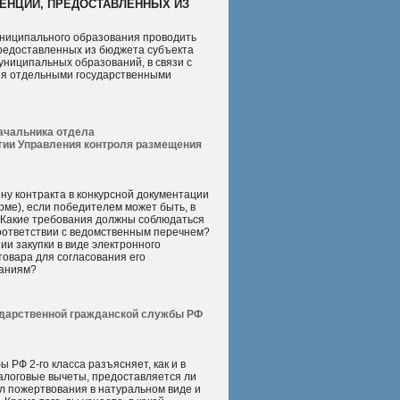
ЕНЦИЙ, ПРЕДОСТАВЛЕННЫХ ИЗ
униципального образования проводить
предоставленных из бюджета субъекта
униципальных образований, в связи с
ия отдельными государственными
начальника отдела
огии Управления контроля размещения
ну контракта в конкурсной документации
рме), если победителем может быть, в
 Какие требования должны соблюдаться
соответствии с ведомственным перечнем?
ии закупки в виде электронного
товара для согласования его
ваниям?
дарственной гражданской службы РФ
 РФ 2-го класса разъясняет, как и в
алоговые вычеты, предоставляется ли
ал пожертвования в натуральном виде и