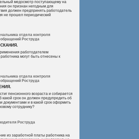
тельный медосмотр поступающему на
дения он признан негодным для
твия должен предпринять работодатель
емя не прошел периодический
ачальника отдела контроля
обращений Роструда
СКАНИЯ.
 применения работодателем
 работника могут быть отнесены к
ачальника отдела контроля
обращений Роструда
ЕНИЯ.
стиг пенсионного возраста и собирается
 В какой срок он должен предупредить об
и документами и в какой срок оформить
новому сотруднику?
водителя Роструда
ние из заработной платы работника на