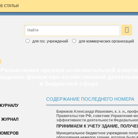
Е СТАТЬИ
×
ЗАЯВКА НА БЕСПЛАТНЫЙ НОМЕР
Вы хотите познакомиться с изданиями Аюдар Инфо ближе?
для гос. учреждений
для коммерческих организаций
Введите свои данные, выберите интересный вам журнал и
бесплатный номер скоро станет ваш. Обращаем ваше внимание,
что воспользоваться заявкой вы можете только один раз.
Спасибо за выбор Аюдар Инфо!
Разъяснения органов исполнительной власти
ведению финансово-хозяйственной деятельн
в бюджетной сфере
СОДЕРЖАНИЕ ПОСЛЕДНЕГО НОМЕРА
 ЖУРНАЛУ
Бирюков Александр Иванович, к. э. н., про
Правительстве РФ, советник Управления вну
Для коммерческих организаций
 ЖУРНАЛ
эффективности деятельности Федерального
Для государственных учреждений
ПРИНИМАЕМ К УЧЕТУ ЗДАНИЕ, ПОЛУЧ
НОМЕРОВ
Муниципальное бюджетное учреждение получ
образования нежилое здание, которое было в