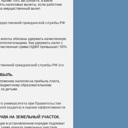
 Кроме того, вы узнаете, в какой
ть налоговые вычеты, если работник
на имущественный вычет.
дарственной гражданской службы РФ
ые агенты обязаны удержать начисленную
гоплательщика. Как удержать налог с
 исчисленная сумма НДФЛ превышает 50%
твенной гражданской службы РФ 1го
ИБЫЛЬ.
бложению налогом на прибыль плата,
бюджетному образовательному
 за детьми.
вого университета при Правительстве
роля (аудита) и оценки эффективности
РАВА НА ЗЕМЕЛЬНЫЙ УЧАСТОК.
ации в установленном порядке подлежат
 также аренда земельных участков,