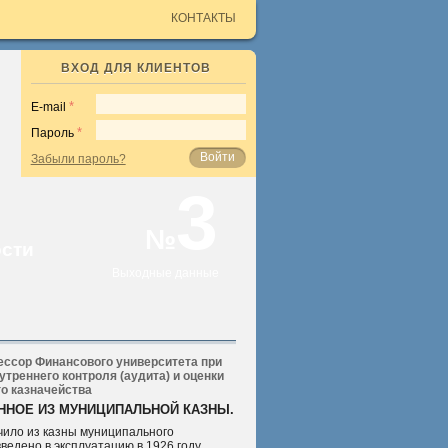
КОНТАКТЫ
ВХОД ДЛЯ КЛИЕНТОВ
E-mail
Пароль
Войти
Забыли пароль?
3
№
ости
Выходные данные
фессор Финансового университета при
треннего контроля (аудита) и оценки
 казначейства
ЕННОЕ ИЗ МУНИЦИПАЛЬНОЙ КАЗНЫ.
ило из казны муниципального
ведено в эксплуатацию в 1926 году,