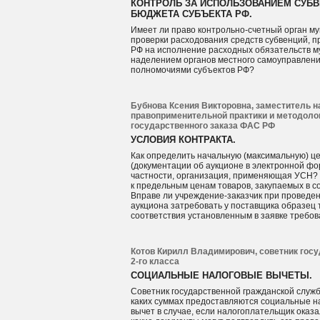
КОНТРОЛЬ ЗА ИСПОЛЬЗОВАНИЕМ СУБВ
БЮДЖЕТА СУБЪЕКТА РФ.
Имеет ли право контрольно-счетный орган м
проверки расходования средств субвенций, 
РФ на исполнение расходных обязательств м
наделением органов местного самоуправлен
полномочиями субъектов РФ?
Бубнова Ксения Викторовна, заместитель 
правоприменительной практики и методол
государственного заказа ФАС РФ
УСЛОВИЯ КОНТРАКТА.
Как определить начальную (максимальную) це
(документации об аукционе в электронной фо
частности, организация, применяющая УСН?
к предельным ценам товаров, закупаемых в 
Вправе ли учреждение-заказчик при проведен
аукциона затребовать у поставщика образец 
соответствия установленным в заявке требо
Котов Кирилл Владимирович, советник госу
2‐го класса
СОЦИАЛЬНЫЕ НАЛОГОВЫЕ ВЫЧЕТЫ.
Советник государственной гражданской службы
каких суммах предоставляются социальные н
вычет в случае, если налогоплательщик оказ