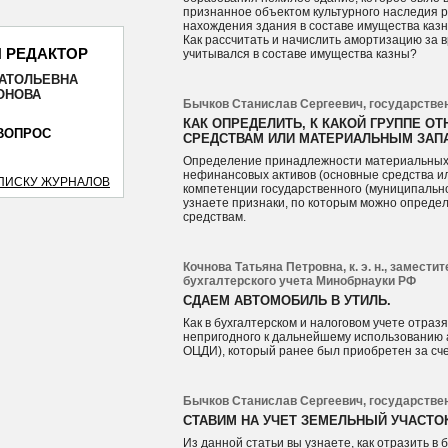
признанное объектом культурного наследия р
нахождения здания в составе имущества казн
Как рассчитать и начислить амортизацию за в
 РЕДАКТОР
учитывался в составе имущества казны?
НАТОЛЬЕВНА
ОТПРАВИТЬ
ОНОВА
Бычков Станислав Сергеевич, государствен
КАК ОПРЕДЕЛИТЬ, К КАКОЙ ГРУППЕ О
ВОПРОС
СРЕДСТВАМ ИЛИ МАТЕРИАЛЬНЫМ ЗАП
Определение принадлежности материальных 
нефинансовых активов (основные средства и
СПИСКУ ЖУРНАЛОВ
компетенции государственного (муниципально
узнаете признаки, по которым можно определ
средствам.
Кочнова Татьяна Петровна, к. э. н., замест
бухгалтерского учета Минобрнауки РФ
СДАЕМ АВТОМОБИЛЬ В УТИЛЬ.
Как в бухгалтерском и налоговом учете отра
непригодного к дальнейшему использованию 
ОЦДИ), который ранее был приобретен за сч
Бычков Станислав Сергеевич, государствен
СТАВИМ НА УЧЕТ ЗЕМЕЛЬНЫЙ УЧАСТО
Из данной статьи вы узнаете, как отразить в