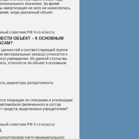
егионального значения. За время
ы амортизация не него не начислялась.
ремя, когда указанный объект
ный советник РФ 3‐го класса
ТНЕСТИ ОБЪЕКТ – К ОСНОВНЫМ
АСАМ?
ценностей к соответствующей группе
ли материальные запасы) относится к
го) учреждения. Из данной статьи вы
ить, относится ли объект к основным
итель директора департамента
зятся операции по списанию и утилизации
автомобиля (включенного в состав
ет средств, выделенных учредителем?
ный советник РФ 3‐го класса
К.
 бухгалтерском учете муниципального