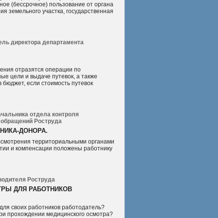
ное (бессрочное) пользование от органа
ия земельного участка, государственная
итель директора департамента
дения отразятся операции по
ые цели и выдаче путевок, а также
в бюджет, если стоимость путевок
ачальника отдела контроля
обращений Роструда
НИКА-ДОНОРА.
ассмотрения территориальными органами
нтии и компенсации положены работнику
водителя Роструда
РЫ ДЛЯ РАБОТНИКОВ
 для своих работников работодатель?
при прохождении медицинского осмотра?