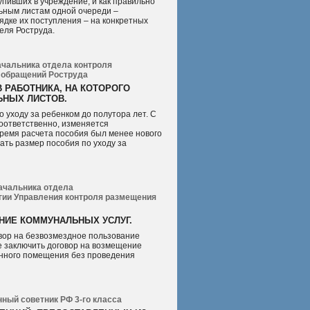
упивших в учреждение, и как правильно
ьным листам одной очереди –
ядке их поступления – на конкретных
еля Роструда.
ачальника отдела контроля
обращений Роструда
 РАБОТНИКА, НА КОТОРОГО
ЬНЫХ ЛИСТОВ.
 уходу за ребенком до полутора лет. С
соответственно, изменяется
время расчета пособия был менее нового
ать размер пособия по уходу за
начальника отдела
огии Управления контроля размещения
НИЕ КОММУНАЛЬНЫХ УСЛУГ.
вор на безвозмездное пользование
 заключить договор на возмещение
анного помещения без проведения
ный советник РФ 3‐го класса