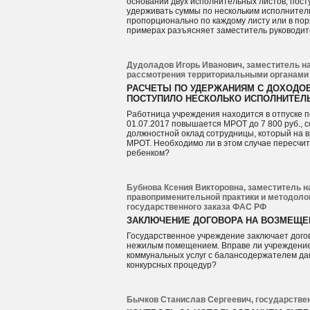
основании двух исполнительных листов, пост
удерживать суммы по нескольким исполнител
пропорционально по каждому листу или в пор
примерах разъясняет заместитель руководит
Дудоладов Игорь Иванович, заместитель н
рассмотрения территориальными органами 
РАСЧЕТЫ ПО УДЕРЖАНИЯМ С ДОХОДОВ
ПОСТУПИЛО НЕСКОЛЬКО ИСПОЛНИТЕЛ
Работница учреждения находится в отпуске по
01.07.2017 повышается МРОТ до 7 800 руб., 
должностной оклад сотрудницы, который на 
МРОТ. Необходимо ли в этом случае пересчит
ребенком?
Бубнова Ксения Викторовна, заместитель 
правоприменительной практики и методол
государственного заказа ФАС РФ
ЗАКЛЮЧЕНИЕ ДОГОВОРА НА ВОЗМЕЩЕ
Государственное учреждение заключает дого
нежилым помещением. Вправе ли учреждение
коммунальных услуг с балансодержателем д
конкурсных процедур?
Бычков Станислав Сергеевич, государствен