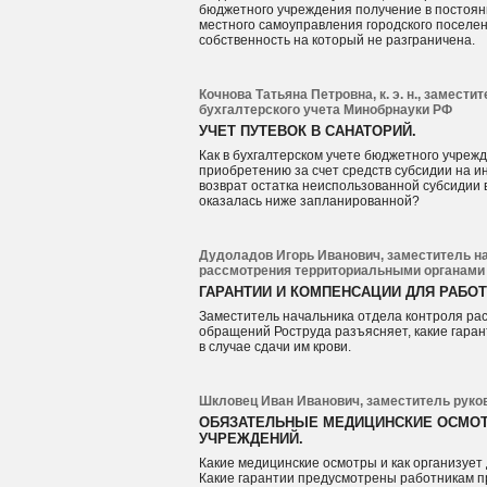
бюджетного учреждения получение в постоян
местного самоуправления городского поселен
собственность на который не разграничена.
Кочнова Татьяна Петровна, к. э. н., замест
бухгалтерского учета Минобрнауки РФ
УЧЕТ ПУТЕВОК В САНАТОРИЙ.
Как в бухгалтерском учете бюджетного учреж
приобретению за счет средств субсидии на ин
возврат остатка неиспользованной субсидии 
оказалась ниже запланированной?
Дудоладов Игорь Иванович, заместитель н
рассмотрения территориальными органами 
ГАРАНТИИ И КОМПЕНСАЦИИ ДЛЯ РАБОТ
Заместитель начальника отдела контроля р
обращений Роструда разъясняет, какие гара
в случае сдачи им крови.
Шкловец Иван Иванович, заместитель руко
ОБЯЗАТЕЛЬНЫЕ МЕДИЦИНСКИЕ ОСМОТ
УЧРЕЖДЕНИЙ.
Какие медицинские осмотры и как организует
Какие гарантии предусмотрены работникам 