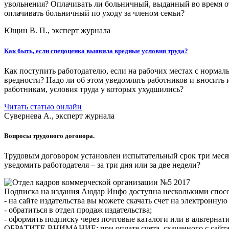
увольнения? Оплачивать ли больничный, выданный во время 
оплачивать больничный по уходу за членом семьи?
Ющин В. П., эксперт журнала
Как быть, если спецоценка выявила вредные условия труда?
Как поступить работодателю, если на рабочих местах с норма
вредности? Надо ли об этом уведомлять работников и вносить
работникам, условия труда у которых ухудшились?
Читать статью онлайн
Сувернева А., эксперт журнала
Вопросы трудового договора.
Трудовым договором установлен испытательный срок три месяца
уведомить работодателя – за три дня или за две недели?
Подписка на издания Аюдар Инфо доступна несколькими спос
- на сайте издательства вы можете скачать счет на электронну
- обратиться в отдел продаж издательства;
- оформить подписку через почтовые каталоги или в альтернат
ОБРАТИТЕ ВНИМАНИЕ: при оплате счета, скачанного с сайта, не