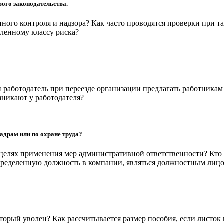
вого законодательства.
ого контроля и надзора? Как часто проводятся проверки при та
ленному классу риска?
и работодатель при переезде организации предлагать работникам
зникают у работодателя?
адрам или по охране труда?
 целях применения мер административной ответственности? Кто
пределенную должность в компании, являться должностным лицо
торый уволен? Как рассчитывается размер пособия, если листок