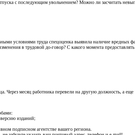
отпуска с последующим увольнением? Можно ли засчитать невы
льными условиями труда спецоценка выявила наличие вредных ф
 изменения в трудовой до-говор? С какого момента предоставля
. Через месяц работника перевели на другую должность, а еще ч
обами:
ю версию изданий;
ивном подписном агентстве вашего региона.
 забудьте указать ваш почтовый адрес, телефон и e-mail!