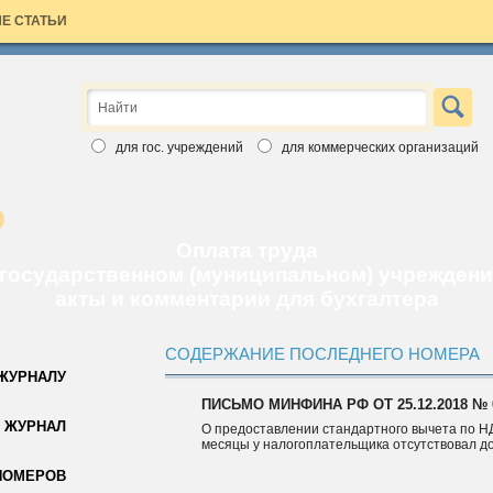
Е СТАТЬИ
×
ЗАЯВКА НА БЕСПЛАТНЫЙ НОМЕР
Вы хотите познакомиться с изданиями Аюдар Инфо ближе?
для гос. учреждений
для коммерческих организаций
Введите свои данные, выберите интересный вам журнал и
бесплатный номер скоро станет ваш. Обращаем ваше внимание,
что воспользоваться заявкой вы можете только один раз.
Спасибо за выбор Аюдар Инфо!
Оплата труда
 государственном (муниципальном) учреждени
акты и комментарии для бухгалтера
СОДЕРЖАНИЕ ПОСЛЕДНЕГО НОМЕРА
 ЖУРНАЛУ
ПИСЬМО МИНФИНА РФ ОТ 25.12.2018 № 0
Для коммерческих организаций
 ЖУРНАЛ
О предоставлении стандартного вычета по Н
месяцы у налогоплательщика отсутствовал д
Для государственных учреждений
НОМЕРОВ