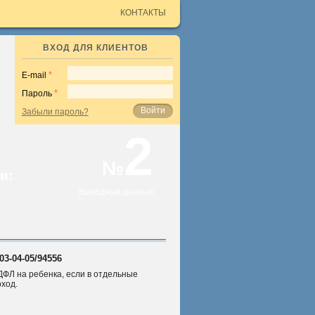
КОНТАКТЫ
ВХОД ДЛЯ КЛИЕНТОВ
E-mail
Пароль
Войти
Забыли пароль?
2
№
и:
Выходные данные
3-04-05/94556
ДФЛ на ребенка, если в отдельные
оход.