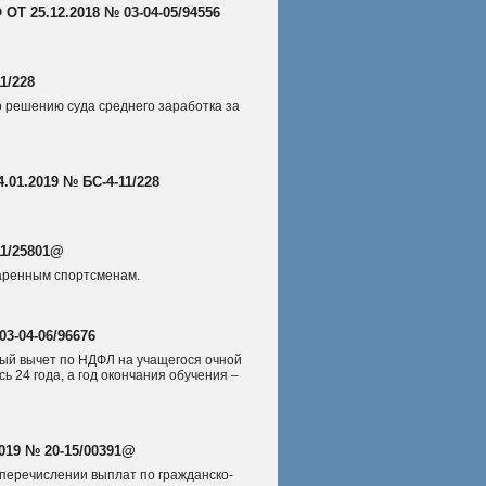
25.12.2018 № 03-04-05/94556
1/228
о решению суда среднего заработка за
1.2019 № БС-4-11/228
11/25801@
даренным спортсменам.
3-04-06/96676
ный вычет по НДФЛ на учащегося очной
ь 24 года, а год окончания обучения –
019 № 20-15/00391@
перечислении выплат по гражданско-