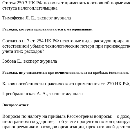
Статья 259.3 НК РФ позволяет применять к основной норме амо
статуса налогоплательщика.
Тимофеева Л. Е., эксперт журнала
Расходы, которые приравниваются к материальным
Согласно п. 7 ст. 254 НК РФ некоторые виды расходов приравн
естественной убыли; технологические потери при производств
учета этих расходов?
Зобова Е., эксперт журнала
Расходы, не учитываемые при исчислении налога на прибыль (окончание. 
Каковы особенности практического применения ст. 270 НК РФ,
Преображенская А. А., эксперт журнала
Экспресс-ответ
Вопросы по налогу на прибыль Рассмотрены вопросы: – о доход
иностранном государстве; – об учете процентов по контролиру
правопреемником расходов организации, прекратившей деятельн