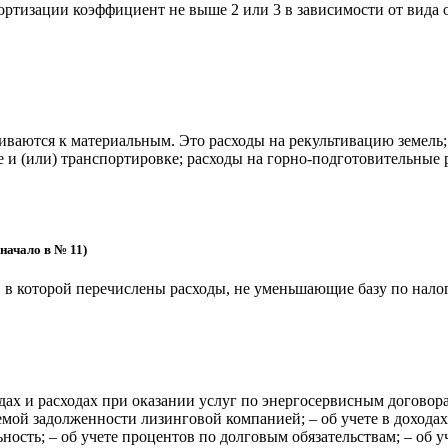
ртизации коэффициент не выше 2 или 3 в зависимости от вида ос
иваются к материальным. Это расходы на рекультивацию земель;
е и (или) транспортировке; расходы на горно-подготовительны
начало в № 11)
 в которой перечислены расходы, не уменьшающие базу по нало
ах и расходах при оказании услуг по энергосервисным договорам
емой задолженности лизинговой компанией; – об учете в дохода
ость; – об учете процентов по долговым обязательствам; – об 