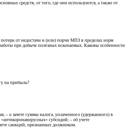
новных средств, от того, где они используются, а также от
 потери от недостачи и (или) порчи МПЗ в пределах норм
е работы при добыче полезных ископаемых. Каковы особенности
гу на прибыль?
; – о зачете суммы налога, уплаченного (удержанного) в
х «антикоронавирусных» субсидий; – об учете
учете санкций, признанных должником.