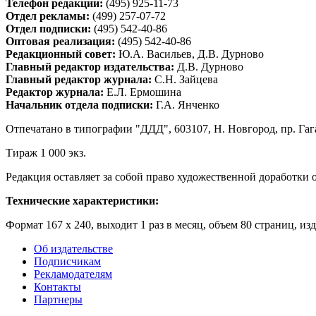
Телефон редакции:
(495) 925-11-73
Отдел рекламы:
(499) 257-07-72
Отдел подписки:
(495) 542-40-86
Оптовая реализация:
(495) 542-40-86
Редакционный совет:
Ю.А. Васильев, Д.В. Дурново
Главный редактор издательства:
Д.В. Дурново
Главный редактор журнала:
С.Н. Зайцева
Редактор журнала:
Е.Л. Ермошина
Начальник отдела подписки:
Г.А. Янченко
Отпечатано в типографии "ДДД", 603107, Н. Новгород, пр. Гаг
Тираж 1 000 экз.
Редакция оставляет за собой право художественной доработки
Технические характеристики:
Формат 167 х 240, выходит 1 раз в месяц, объем 80 страниц,
изд
Об издательстве
Подписчикам
Рекламодателям
Контакты
Партнеры