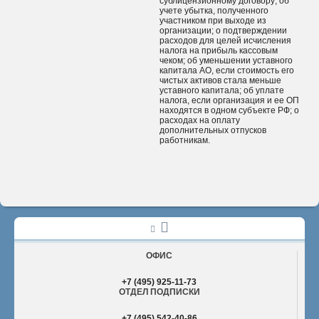
сублицензионному договору; об
учете убытка, полученного
участником при выходе из
организации; о подтверждении
расходов для целей исчисления
налога на прибыль кассовым
чеком; об уменьшении уставного
капитала АО, если стоимость его
чистых активов стала меньше
уставного капитала; об уплате
налога, если организация и ее ОП
находятся в одном субъекте РФ; о
расходах на оплату
дополнительных отпусков
работникам.
ОФИС
+7 (495) 925-11-73
ОТДЕЛ ПОДПИСКИ
+7 (495) 542-40-86