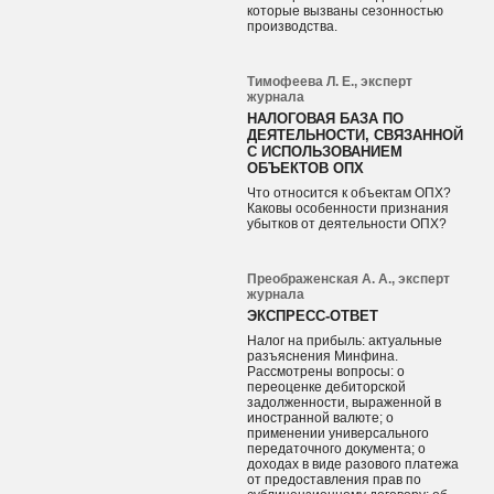
которые вызваны сезонностью
производства.
Тимофеева Л. Е., эксперт
журнала
НАЛОГОВАЯ БАЗА ПО
ДЕЯТЕЛЬНОСТИ, СВЯЗАННОЙ
С ИСПОЛЬЗОВАНИЕМ
ОБЪЕКТОВ ОПХ
Что относится к объектам ОПХ?
Каковы особенности признания
убытков от деятельности ОПХ?
Преображенская А. А., эксперт
журнала
ЭКСПРЕСС-ОТВЕТ
Налог на прибыль: актуальные
разъяснения Минфина.
Рассмотрены вопросы: о
переоценке дебиторской
задолженности, выраженной в
иностранной валюте; о
применении универсального
передаточного документа; о
доходах в виде разового платежа
от предоставления прав по