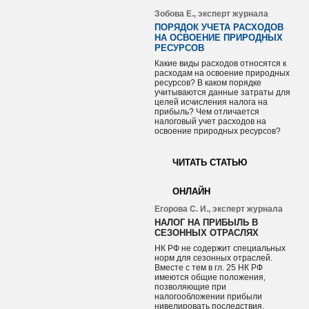
Зобова Е., эксперт журнала
ПОРЯДОК УЧЕТА РАСХОДОВ
НА ОСВОЕНИЕ ПРИРОДНЫХ
РЕСУРСОВ
Какие виды расходов относятся к
расходам на освоение природных
ресурсов? В каком порядке
учитываются данные затраты для
целей исчисления налога на
прибыль? Чем отличается
налоговый учет расходов на
освоение природных ресурсов?
ЧИТАТЬ СТАТЬЮ
ОНЛАЙН
Егорова С. И., эксперт журнала
НАЛОГ НА ПРИБЫЛЬ В
СЕЗОННЫХ ОТРАСЛЯХ
НК РФ не содержит специальных
норм для сезонных отраслей.
Вместе с тем в гл. 25 НК РФ
имеются общие положения,
позволяющие при
налогообложении прибыли
нивелировать последствия,