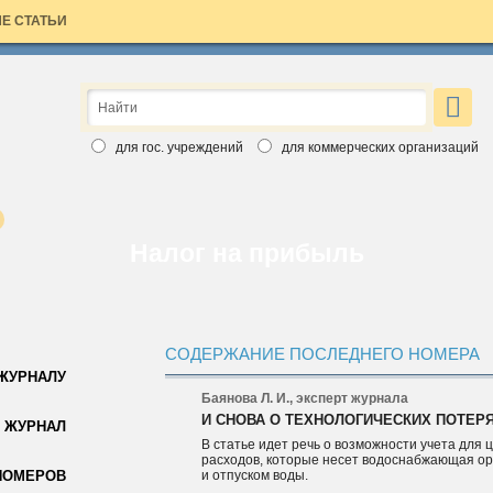
Е СТАТЬИ
×
ЗАЯВКА НА БЕСПЛАТНЫЙ НОМЕР
Вы хотите познакомиться с изданиями Аюдар Инфо ближе?
для гос. учреждений
для коммерческих организаций
Введите свои данные, выберите интересный вам журнал и
бесплатный номер скоро станет ваш. Обращаем ваше внимание,
что воспользоваться заявкой вы можете только один раз.
Спасибо за выбор Аюдар Инфо!
Налог на прибыль
СОДЕРЖАНИЕ ПОСЛЕДНЕГО НОМЕРА
 ЖУРНАЛУ
Баянова Л. И., эксперт журнала
И СНОВА О ТЕХНОЛОГИЧЕСКИХ ПОТЕР
Для коммерческих организаций
 ЖУРНАЛ
В статье идет речь о возможности учета для
Для государственных учреждений
расходов, которые несет водоснабжающая ор
НОМЕРОВ
и отпуском воды.