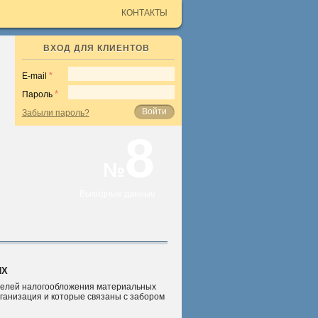
КОНТАКТЫ
ВХОД ДЛЯ КЛИЕНТОВ
E-mail
Пароль
Войти
Забыли пароль?
8
№
Выходные данные
ЯХ
 целей налогообложения материальных
ганизация и которые связаны с забором