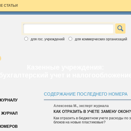
Е СТАТЬИ
×
ЗАЯВКА НА БЕСПЛАТНЫЙ НОМЕР
Вы хотите познакомиться с изданиями Аюдар Инфо ближе?
для гос. учреждений
для коммерческих организаций
Введите свои данные, выберите интересный вам журнал и
бесплатный номер скоро станет ваш. Обращаем ваше внимание,
что воспользоваться заявкой вы можете только один раз.
Спасибо за выбор Аюдар Инфо!
Казенные учреждения:
бухгалтерский учет и налогообложени
СОДЕРЖАНИЕ ПОСЛЕДНЕГО НОМЕРА
 ЖУРНАЛУ
Алексеева М., эксперт журнала
КАК ОТРАЗИТЬ В УЧЕТЕ ЗАМЕНУ ОКОН
Для коммерческих организаций
 ЖУРНАЛ
Как отразить в бюджетном учете расходы по 
Для государственных учреждений
блоков на новые пластиковые?
НОМЕРОВ