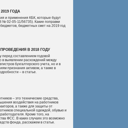
2019 ГОДА
я и применения КБК, которые будут
8 № 02-05-11/56735). Какие поправки
 бюджетов, бюджетных смет на 2019 год
ПРОВЕДЕНИЯ В 2018 ГОДУ
у перед составлением годовой
ко в выявлении расхождений между
истров бухгалтерского учета, но и в
иям признания активом, а также в
дробности – в статье.
ников – это технические средства,
ьшения воздействия на работников
акторов, а также для защиты от
ботников специальной одеждой, обувью и
 работодателя. Кроме того, на
тва ФСС. В каких случаях это возможно
едств фонда, расскажем в статье.