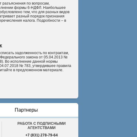
т разъяснения по вопросам,
полнении формы 6-НДФЛ. Наибольшее
обусловлено тем, что для разных видов
атривает разный порядок признания
еречисления налога. Подробности – в
К
списать задолженность по контрактам,
12 Федерального закона от 05.04.2013 №
018). Во исполнение данной нормы
04.07.2018 № 783, утвердившее правила
читайте в предложенном материале.
Партнеры
РАБОТА С ПОДПИСНЫМИ
АГЕНТСТВАМИ
+7 (831) 278-79-64