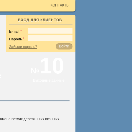
КОНТАКТЫ
ВХОД ДЛЯ КЛИЕНТОВ
E-mail
Пароль
Войти
Забыли пароль?
10
№
е
Выходные данные
?
замене ветхих деревянных оконных