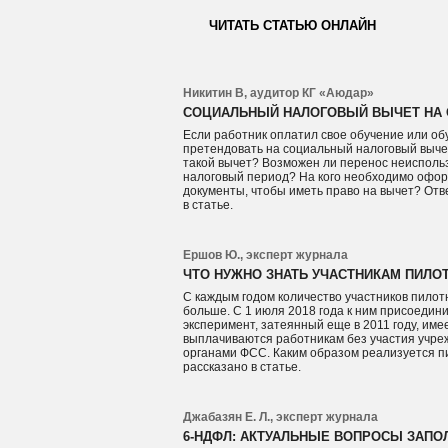
ЧИТАТЬ СТАТЬЮ ОНЛАЙН
Никитин В, аудитор КГ «Аюдар»
СОЦИАЛЬНЫЙ НАЛОГОВЫЙ ВЫЧЕТ НА 
Если работник оплатил свое обучение или об
претендовать на социальный налоговый выче
такой вычет? Возможен ли перенос неиспол
налоговый период? На кого необходимо офор
документы, чтобы иметь право на вычет? Отв
в статье.
Ершов Ю., эксперт журнала
ЧТО НУЖНО ЗНАТЬ УЧАСТНИКАМ ПИЛО
С каждым годом количество участников пилот
больше. С 1 июля 2018 года к ним присоедин
эксперимент, затеянный еще в 2011 году, име
выплачиваются работникам без участия учр
органами ФСС. Каким образом реализуется пи
рассказано в статье.
Джабазян Е. Л., эксперт журнала
6-НДФЛ: АКТУАЛЬНЫЕ ВОПРОСЫ ЗАПО