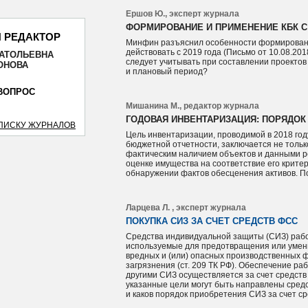
Ершов Ю., эксперт журнала
ФОРМИРОВАНИЕ И ПРИМЕНЕНИЕ КБК С 
 РЕДАКТОР
Минфин разъяснил особенности формировани
действовать с 2019 года (Письмо от 10.08.201
НАТОЛЬЕВНА
следует учитывать при составлении проектов
ОТПРАВИТЬ
ОНОВА
и плановый период?
ВОПРОС
Мишанина М., редактор журнала
ГОДОВАЯ ИНВЕНТАРИЗАЦИЯ: ПОРЯДОК 
СПИСКУ ЖУРНАЛОВ
Цель инвентаризации, проводимой в 2018 год
бюджетной отчетности, заключается не толь
фактическим наличием объектов и данными рег
оценке имущества на соответствие его критер
обнаружении фактов обесценения активов. По
Ларцева Л. , эксперт журнала
ПОКУПКА СИЗ ЗА СЧЕТ СРЕДСТВ ФСС
Средства индивидуальной защиты (СИЗ) работ
используемые для предотвращения или умен
вредных и (или) опасных производственных ф
загрязнения (ст. 209 ТК РФ). Обеспечение ра
другими СИЗ осуществляется за счет средств
указанные цели могут быть направлены средс
и каков порядок приобретения СИЗ за счет ср