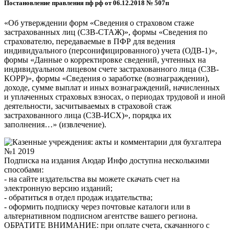
Постановление правления пф рф от 06.12.2018 № 507п
«Об утверждении форм «Сведения о страховом стаже
застрахованных лиц (СЗВ-СТАЖ)», формы «Сведения по
страхователю, передаваемые в ПФР для ведения
индивидуального (персонифицированного) учета (ОДВ-1)»,
формы «Данные о корректировке сведений, учтенных на
индивидуальном лицевом счете застрахованного лица (СЗВ-
КОРР)», формы «Сведения о заработке (вознаграждении),
доходе, сумме выплат и иных вознаграждений, начисленных
и уплаченных страховых взносах, о периодах трудовой и иной
деятельности, засчитываемых в страховой стаж
застрахованного лица (СЗВ-ИСХ)», порядка их
заполнения…» (извлечение).
Подписка на издания Аюдар Инфо доступна несколькими
способами:
- на сайте издательства вы можете скачать счет на
электронную версию изданий;
- обратиться в отдел продаж издательства;
- оформить подписку через почтовые каталоги или в
альтернативном подписном агентстве вашего региона.
ОБРАТИТЕ ВНИМАНИЕ: при оплате счета, скачанного с