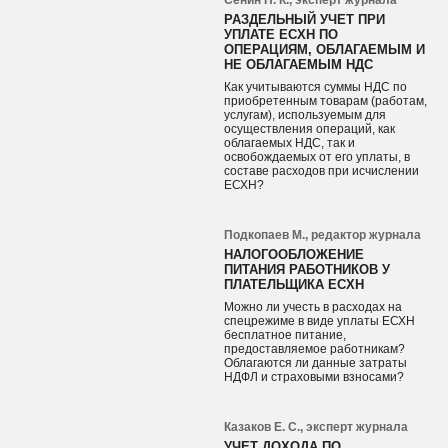
Сенин Н. К., эксперт журнала
РАЗДЕЛЬНЫЙ УЧЕТ ПРИ
УПЛАТЕ ЕСХН ПО
ОПЕРАЦИЯМ, ОБЛАГАЕМЫМ И
НЕ ОБЛАГАЕМЫМ НДС
Как учитываются суммы НДС по
приобретенным товарам (работам,
услугам), используемым для
осуществления операций, как
облагаемых НДС, так и
освобождаемых от его уплаты, в
составе расходов при исчислении
ЕСХН?
Подкопаев М., редактор журнала
НАЛОГООБЛОЖЕНИЕ
ПИТАНИЯ РАБОТНИКОВ У
ПЛАТЕЛЬЩИКА ЕСХН
Можно ли учесть в расходах на
спецрежиме в виде уплаты ЕСХН
бесплатное питание,
предоставляемое работникам?
Облагаются ли данные затраты
НДФЛ и страховыми взносами?
Казаков Е. С., эксперт журнала
УЧЕТ ДОХОДА ПО