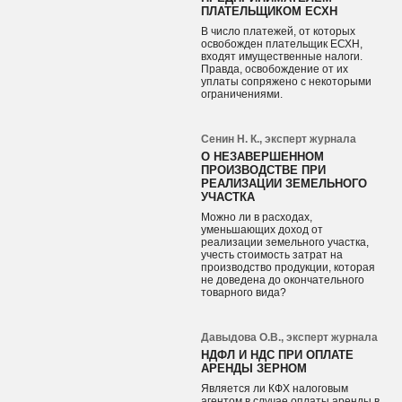
ПЛАТЕЛЬЩИКОМ ЕСХН
В число платежей, от которых
освобожден плательщик ЕСХН,
входят имущественные налоги.
Правда, освобождение от их
уплаты сопряжено с некоторыми
ограничениями.
Сенин Н. К., эксперт журнала
О НЕЗАВЕРШЕННОМ
ПРОИЗВОДСТВЕ ПРИ
РЕАЛИЗАЦИИ ЗЕМЕЛЬНОГО
УЧАСТКА
Можно ли в расходах,
уменьшающих доход от
реализации земельного участка,
учесть стоимость затрат на
производство продукции, которая
не доведена до окончательного
товарного вида?
Давыдова О.В., эксперт журнала
НДФЛ И НДС ПРИ ОПЛАТЕ
АРЕНДЫ ЗЕРНОМ
Является ли КФХ налоговым
агентом в случае оплаты аренды в