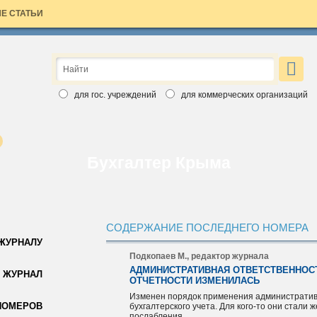
Е СТАТЬИ
×
ЗАЯВКА НА БЕСПЛАТНЫЙ НОМЕР
Вы хотите познакомиться с изданиями Аюдар Инфо ближе?
для гос. учреждений
для коммерческих организаций
Введите свои данные, выберите интересный вам журнал и
бесплатный номер скоро станет ваш. Обращаем ваше внимание,
что воспользоваться заявкой вы можете только один раз.
Спасибо за выбор Аюдар Инфо!
Бухгалтер Крыма
СОДЕРЖАНИЕ ПОСЛЕДНЕГО НОМЕРА
 ЖУРНАЛУ
Подкопаев М., редактор журнала
АДМИНИСТРАТИВНАЯ ОТВЕТСТВЕННОСТ
Для коммерческих организаций
 ЖУРНАЛ
ОТЧЕТНОСТИ ИЗМЕНИЛАСЬ
Для государственных учреждений
Изменен порядок применения административ
НОМЕРОВ
бухгалтерского учета. Для кого-то они стали ж
послабления.