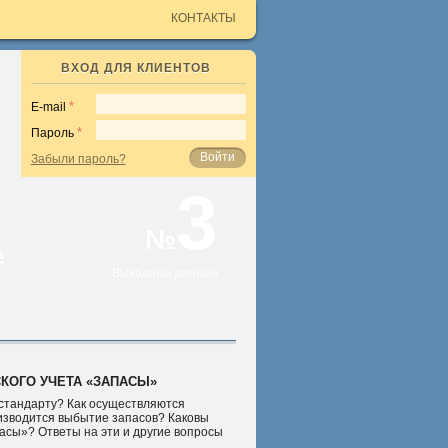
КОНТАКТЫ
ВХОД ДЛЯ КЛИЕНТОВ
E-mail
Пароль
Войти
Забыли пароль?
3
№
е
Выходные данные
КОГО УЧЕТА «ЗАПАСЫ»
 стандарту? Как осуществляются
оизводится выбытие запасов? Каковы
сы»? Ответы на эти и другие вопросы