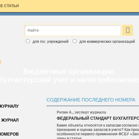
Е СТАТЬИ
×
ЗАЯВКА НА БЕСПЛАТНЫЙ НОМЕР
Вы хотите познакомиться с изданиями Аюдар Инфо ближе?
для гос. учреждений
для коммерческих организаций
Введите свои данные, выберите интересный вам журнал и
бесплатный номер скоро станет ваш. Обращаем ваше внимание,
что воспользоваться заявкой вы можете только один раз.
Спасибо за выбор Аюдар Инфо!
Бюджетные организации:
бухгалтерский учет и налогообложени
СОДЕРЖАНИЕ ПОСЛЕДНЕГО НОМЕРА
 ЖУРНАЛУ
Репин А., эксперт журнала
ФЕДЕРАЛЬНЫЙ СТАНДАРТ БУХГАЛТЕРС
Для коммерческих организаций
 ЖУРНАЛ
Какие объекты относятся к запасам согласно
Для государственных учреждений
признание и оценка запасов в учете? Как пр
НОМЕРОВ
особенности первого применения ФСБУ «Запа
даны в статье.