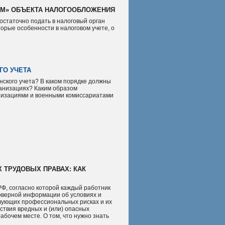
ЕМ» ОБЪЕКТА НАЛОГООБЛОЖЕНИЯ
остаточно подать в налоговый орган
орые особенности в налоговом учете, о
ГО УЧЕТА
нского учета? В каком порядке должны
ганизациях? Каким образом
анизациями и военными комиссариатами
 ТРУДОВЫХ ПРАВАХ: КАК
К РФ, согласно которой каждый работник
товерной информации об условиях и
твующих профессиональных рисках и их
йствия вредных и (или) опасных
бочем месте. О том, что нужно знать