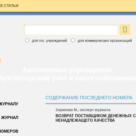
Е СТАТЬИ
×
ЗАЯВКА НА БЕСПЛАТНЫЙ НОМЕР
Вы хотите познакомиться с изданиями Аюдар Инфо ближе?
для гос. учреждений
для коммерческих организаций
Введите свои данные, выберите интересный вам журнал и
бесплатный номер скоро станет ваш. Обращаем ваше внимание,
что воспользоваться заявкой вы можете только один раз.
Спасибо за выбор Аюдар Инфо!
Автономные учреждения:
бухгалтерский учет и налогообложени
СОДЕРЖАНИЕ ПОСЛЕДНЕГО НОМЕРА
 ЖУРНАЛУ
Зарипова М., эксперт журнала
ВОЗВРАТ ПОСТАВЩИКОМ ДЕНЕЖНЫХ С
Для коммерческих организаций
 ЖУРНАЛ
НЕНАДЛЕЖАЩЕГО КАЧЕСТВА
Для государственных учреждений
НОМЕРОВ