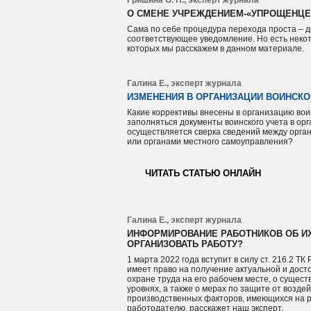
Гришина О. П., эксперт журнала
О СМЕНЕ УЧРЕЖДЕНИЕМ-«УПРОЩЕНЦ
Сама по себе процедура перехода проста – д
соответствующее уведомление. Но есть некот
которых мы расскажем в данном материале.
Галина Е., эксперт журнала
ИЗМЕНЕНИЯ В ОРГАНИЗАЦИИ ВОИНСКО
Какие коррективы внесены в организацию вои
заполняться документы воинского учета в ор
осуществляется сверка сведений между орг
или органами местного самоуправления?
ЧИТАТЬ СТАТЬЮ ОНЛАЙН
Галина Е., эксперт журнала
ИНФОРМИРОВАНИЕ РАБОТНИКОВ ОБ ИХ
ОРГАНИЗОВАТЬ РАБОТУ?
1 марта 2022 года вступит в силу ст. 216.2 Т
имеет право на получение актуальной и дос
охране труда на его рабочем месте, о сущес
уровнях, а также о мерах по защите от возде
производственных факторов, имеющихся на ра
работодателю, расскажет наш эксперт.