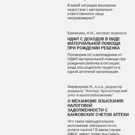
В какой ситуации взыскание
недостачи с материально-
ответственного лица
неправомерно?
Еременко, Н.Н., эксперт журнала
НДФЛ С ДОХОДОВ В ВИДЕ
МАТЕРИАЛЬНОЙ ПОМОЩИ
ПРИ РОЖДЕНИИ РЕБЕНКА
Поговорим об освобождении от
НДФЛ материальной помощи при
рождении ребенка в ситуации,
когда оба родителя трудятся в
одной аптечной организации.
Фирфарова Н., к.э.н., редактор
журнала "Аптека: бухгалтерский
учет и налогообложение"
О МЕХАНИЗМЕ ВЗЫСКАНИЯ
НАЛОГОВОЙ
ЗАДОЛЖЕННОСТИ С
БАНКОВСКИХ СЧЕТОВ АПТЕКИ
Что такое принудительное
исполнение обязанности по
уплате налога? В каком случае
ИФНС имеет право выставить