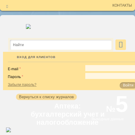
КОНТАКТЫ
ЗАЯВКА НА БЕСПЛАТНЫЙ НОМЕР
Вы хотите познакомиться с изданиями Аюдар Инфо ближе?
Введите свои данные, выберите интересный вам журнал и
бесплатный номер скоро станет ваш. Обращаем ваше внимание,
что воспользоваться заявкой вы можете только один раз.
Спасибо за выбор Аюдар Инфо!
для гос. учреждений
для коммерческих организаций
ВХОД ДЛЯ КЛИЕНТОВ
E-mail
Пароль
Забыли пароль?
Войти
5
Для коммерческих организаций
Вернуться к списку журналов
Для государственных учреждений
Аптека:
№
бухгалтерский учет и
Выходные данные
налогообложение