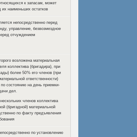
относящихся к запасам, может
д их наименьших остатков
ляется непосредственно перед
енду, управление, безвозмездное
перед отчуждением
оторого возложена материальная
еля коллектива (бригадира), при
ады) более 50 % его членов (при
материальной ответственности)
 по состоянию на день приемки-
дачи дел.
 нескольких членов коллектива
ной (бригадной) материальной
дственно по факту предъявления
бования
непосредственно по установлению