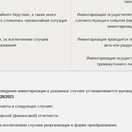
тако
ийного бедствия, а также иного
Инвентаризация осуществляет
ого сложилась чрезвычайная ситуация
соответствующего события (пр
инвентаризац
и, за исключением случаев
Инвентаризация проводится п
разования
акта или разде
Инвентаризация осущест
промежуточного ли
роведения инвентаризации в указанных случаях устанавливаются руково
28/2023
.
бъекты в следующих случаях:
ерской (финансовой) отчетности;
за исключением случаев реорганизации в форме преобразования;