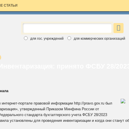
Е СТАТЬИ
×
ЗАЯВКА НА БЕСПЛАТНЫЙ НОМЕР
Вы хотите познакомиться с изданиями Аюдар Инфо ближе?
для гос. учреждений
для коммерческих организаций
Введите свои данные, выберите интересный вам журнал и
бесплатный номер скоро станет ваш. Обращаем ваше внимание,
что воспользоваться заявкой вы можете только один раз.
Спасибо за выбор Аюдар Инфо!
Инвентаризация: принято ФСБУ 28/202
рнала
интернет-портале правовой информации http://pravo.gov.ru был
аризация», утвержденный Приказом Минфина России от
Для коммерческих организаций
Федерального стандарта бухгалтерского учета ФСБУ 28/2023
Для государственных учреждений
авила установлены для проведения инвентаризации и когда они станут о