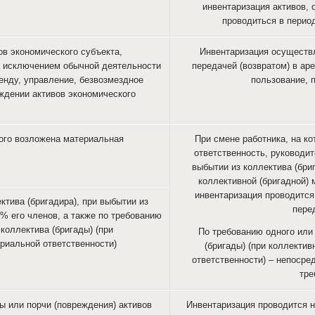
инвентаризация активов, 
проводиться в перио
ов экономического субъекта,
Инвентаризация осуществ
а исключением обычной деятельности
передачей (возвратом) в ар
ренду, управление, безвозмездное
пользование, 
уждении активов экономического
рого возложена материальная
При смене работника, на к
ответственность, руководит
выбытии из коллектива (бриг
коллективной (бригадной) 
инвентаризация проводится
ктива (бригадира), при выбытии из
пере
 % его членов, а также по требованию
коллектива (бригады) (при
По требованию одного или
ериальной ответственности)
(бригады) (при коллектив
ответственности) – непосре
тре
ы или порчи (повреждения) активов
Инвентаризация проводится 