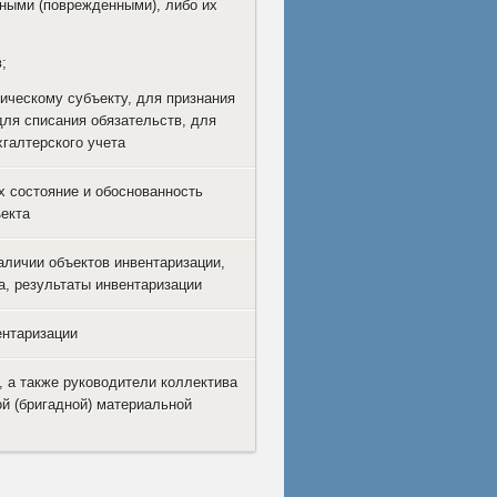
ными (поврежденными), либо их
;
ическому субъекту, для признания
ля списания обязательств, для
галтерского учета
х состояние и обоснованность
екта
личии объектов инвентаризации,
а, результаты инвентаризации
ентаризации
, а также руководители коллектива
ой (бригадной) материальной